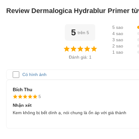
Review Dermalogica Hydrablur Primer t
5 sao
5
trên 5
4 sao
3 sao
2 sao
1 sao
Đánh giá: 1
Có hình ảnh
Bích Thu
5
Nhận xét
Kem không bị bết dính ạ, nói chung là ổn áp với giá thành