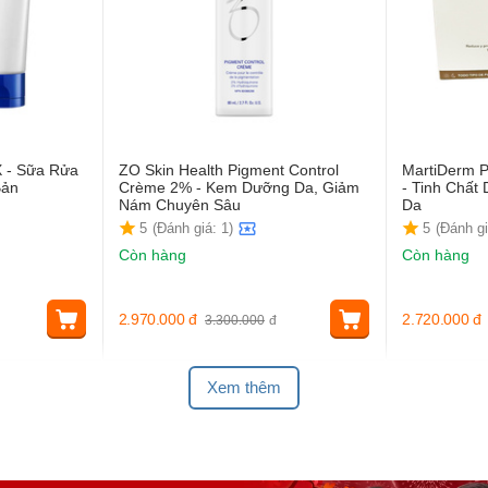
X - Sữa Rửa
ZO Skin Health Pigment Control
MartiDerm P
Bản
Crème 2% - Kem Dưỡng Da, Giảm
- Tinh Chấ
Nám Chuyên Sâu
Da
5
(Đánh giá: 1)
5
(Đánh gi
Còn hàng
Còn hàng
2.970.000
đ
2.720.000
đ
3.300.000
đ
Xem thêm