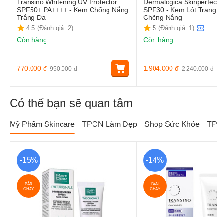
Transino Whitening UV Protector
Dermalogica Skinperfec
SPF50+ PA++++ - Kem Chống Nắng
SPF30 - Kem Lót Trang
Trắng Da
Chống Nắng
4.5
(Đánh giá: 2)
5
(Đánh giá: 1)
Còn hàng
Còn hàng
770.000
đ
1.904.000
đ
950.000
đ
2.240.000
đ
Có thể bạn sẽ quan tâm
Mỹ Phẩm Skincare
TPCN Làm Đẹp
Shop Sức Khỏe
TP
-15%
-14%
BÁN
BÁN
CHẠY
CHẠY