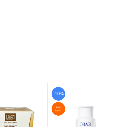
-10%
BÁN
CHẠY