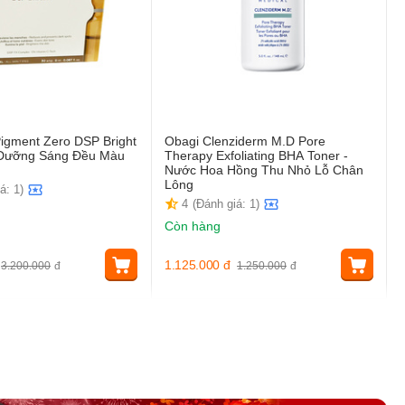
igment Zero DSP Bright
Obagi Clenziderm M.D Pore
t Dưỡng Sáng Đều Màu
Therapy Exfoliating BHA Toner -
Nước Hoa Hồng Thu Nhỏ Lỗ Chân
Lông
á: 1)
4
(Đánh giá: 1)
Còn hàng
1.125.000
đ
3.200.000
đ
1.250.000
đ