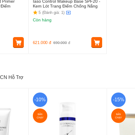
t Primer
Iaso Control Makeup Base SPF20 -
 Điểm
Kem Lót Trang Điểm Chống Nắng
5
(Đánh giá: 1)
Còn hàng
621.000
đ
690.000
đ
CN Hỗ Trợ
-10%
-15%
BÁN
BÁN
CHẠY
CHẠY