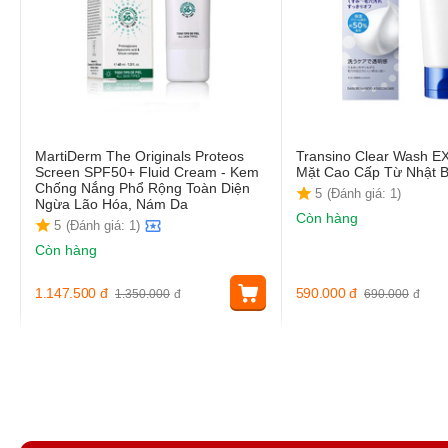
MartiDerm The Originals Proteos
Transino Clear Wash E
Screen SPF50+ Fluid Cream - Kem
Mặt Cao Cấp Từ Nhật 
Chống Nắng Phổ Rộng Toàn Diện
5
(Đánh giá: 1)
Ngừa Lão Hóa, Nám Da
Còn hàng
5
(Đánh giá: 1)
Còn hàng
1.147.500
đ
590.000
đ
1.350.000
đ
690.000
đ