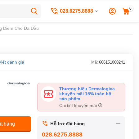
0
028.6275.8888
ng Điểm Cho Da Dầu
Viết đánh giá
Mã:
666151060241
Thương hiệu Dermalogica
khuyến mãi 15% toàn bộ
sản phẩm
Chi tiết khuyến mãi
Hỗ trợ đặt hàng
t hàng
028.6275.8888