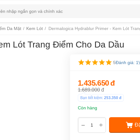
iểm Da Mặt
/
Kem Lót
/
Dermalogica Hydrablur Primer - Kem Lót Tra
Kem Lót Trang Điểm Cho Da Dầu
5
Đánh giá: 1
1.435.650
đ
1.689.000
đ
Bạn tiết kiệm:
253.350
đ
Còn hàng
+
−
Đặ