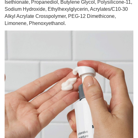
Isethionate, Propanediol, Butylene Glycol, Polysilicone-11,
Sodium Hydroxide, Ethylhexylglycerin, Acrylates/C10-30
Alkyl Acrylate Crosspolymer, PEG-12 Dimethicone,
Limonene, Phenoxyethanol.