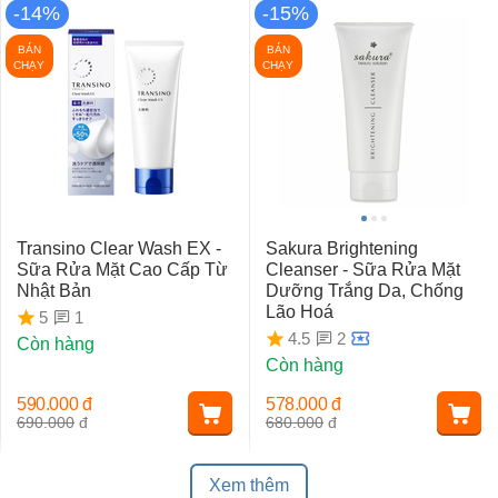
-14%
-15%
BÁN
BÁN
CHẠY
CHẠY
Transino Clear Wash EX -
Sakura Brightening
Sữa Rửa Mặt Cao Cấp Từ
Cleanser - Sữa Rửa Mặt
Nhật Bản
Dưỡng Trắng Da, Chống
Lão Hoá
1
5
2
4.5
Còn hàng
Còn hàng
590.000
đ
578.000
đ
690.000
đ
680.000
đ
Xem thêm