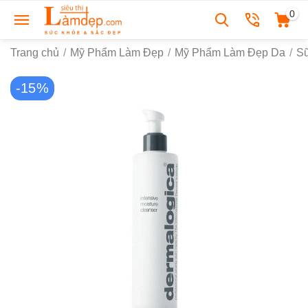
0
Trang chủ
/
Mỹ Phẩm Làm Đẹp
/
Mỹ Phẩm Làm Đẹp Da
/
S
-15%