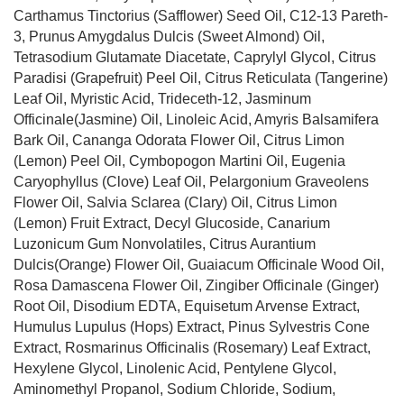
Carthamus Tinctorius (Safflower) Seed Oil, C12-13 Pareth-
3, Prunus Amygdalus Dulcis (Sweet Almond) Oil,
Tetrasodium Glutamate Diacetate, Caprylyl Glycol, Citrus
Paradisi (Grapefruit) Peel Oil, Citrus Reticulata (Tangerine)
Leaf Oil, Myristic Acid, Trideceth-12, Jasminum
Officinale(Jasmine) Oil, Linoleic Acid, Amyris Balsamifera
Bark Oil, Cananga Odorata Flower Oil, Citrus Limon
(Lemon) Peel Oil, Cymbopogon Martini Oil, Eugenia
Caryophyllus (Clove) Leaf Oil, Pelargonium Graveolens
Flower Oil, Salvia Sclarea (Clary) Oil, Citrus Limon
(Lemon) Fruit Extract, Decyl Glucoside, Canarium
Luzonicum Gum Nonvolatiles, Citrus Aurantium
Dulcis(Orange) Flower Oil, Guaiacum Officinale Wood Oil,
Rosa Damascena Flower Oil, Zingiber Officinale (Ginger)
Root Oil, Disodium EDTA, Equisetum Arvense Extract,
Humulus Lupulus (Hops) Extract, Pinus Sylvestris Cone
Extract, Rosmarinus Officinalis (Rosemary) Leaf Extract,
Hexylene Glycol, Linolenic Acid, Pentylene Glycol,
Aminomethyl Propanol, Sodium Chloride, Sodium,