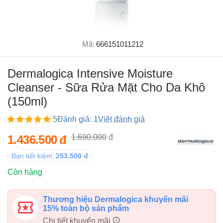
Mã:
666151011212
Dermalogica Intensive Moisture
Cleanser - Sữa Rửa Mặt Cho Da Khô
(150ml)
5
Đánh giá: 1
Viết đánh giá
1.436.500
đ
1.690.000
đ
Bạn tiết kiệm:
253.500
đ
Còn hàng
Thương hiệu Dermalogica khuyến mãi
15% toàn bộ sản phẩm
Chi tiết khuyến mãi