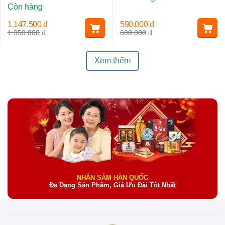
Còn hàng
1.147.500
đ
590.000
đ
1.350.000
đ
690.000
đ
Xem thêm
NHÂN SÂM HÀN QUỐC
Đa Dạng Sản Phẩm, Giá Ưu Đãi Tốt Nhất