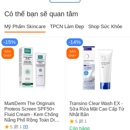
Có thể bạn sẽ quan tâm
Mỹ Phẩm Skincare
TPCN Làm Đẹp
Shop Sức Khỏe
T
-15%
-14%
BÁN
BÁN
CHẠY
CHẠY
MartiDerm The Originals
Transino Clear Wash EX -
Proteos Screen SPF50+
Sữa Rửa Mặt Cao Cấp Từ
Fluid Cream - Kem Chống
Nhật Bản
Nắng Phổ Rộng Toàn Diện
1
5
Ngừa Lão Hóa, Nám Da
1
5
Còn hàng