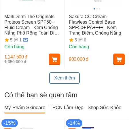
MartiDerm The Originals
Sakura CC Cream
Proteos Screen SPF50+
Flawless Control Base
Fluid Cream - Kem Chống
SPF50+ PA++++ - Kem
Nắng Phổ Rộng Toàn Diện
Trang Điểm, Chống Nắng
Ngừa Lão Hóa, Nám Da
1
6
5
5
Còn hàng
Còn hàng
1.147.500
đ
900.000
đ
1.350.000
đ
Xem thêm
Có thể bạn sẽ quan tâm
Mỹ Phẩm Skincare
TPCN Làm Đẹp
Shop Sức Khỏe
T
-15%
-14%