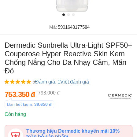
Mã:
5901643177584
Dermedic Sunbrella Ultra-Light SPF50+
Couperose Hyper Reactive Skin Kem
Chống Nắng Cho Da Nhạy Cảm, Mẩn
Đỏ
5
Đánh giá: 1
Viết đánh giá
753.350
đ
793.000
đ
Bạn tiết kiệm:
39.650
đ
Còn hàng
Thương hiệu Dermedic khuyến mãi 10%
toàn bộ sản phẩm