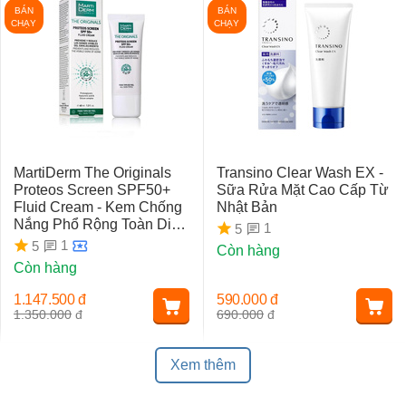
BÁN
BÁN
CHẠY
CHẠY
MartiDerm The Originals
Transino Clear Wash EX -
Proteos Screen SPF50+
Sữa Rửa Mặt Cao Cấp Từ
Fluid Cream - Kem Chống
Nhật Bản
Nắng Phổ Rộng Toàn Diện
1
5
Ngừa Lão Hóa, Nám Da
1
5
Còn hàng
Còn hàng
1.147.500
đ
590.000
đ
1.350.000
đ
690.000
đ
Xem thêm