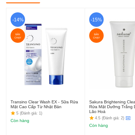
-14%
-15%
BÁN
BÁN
CHẠY
CHẠY
Transino Clear Wash EX - Sữa Rửa
Sakura Brightening Cle
Mặt Cao Cấp Từ Nhật Bản
Rửa Mặt Dưỡng Trắng 
Lão Hoá
5
(Đánh giá: 1)
4.5
(Đánh giá: 2)
Còn hàng
Còn hàng