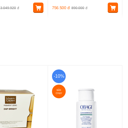
756.500
đ
3.049.920
đ
890.000
đ
-10%
BÁN
CHẠY