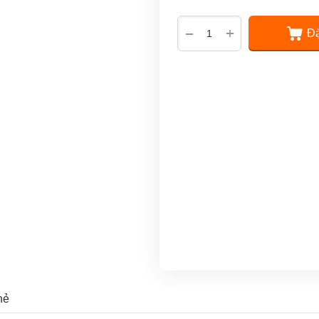
+
−
Đặ
hẻ