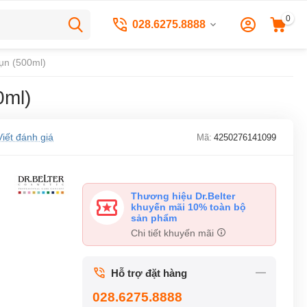
0
028.6275.8888
Mụn (500ml)
0ml)
Viết đánh giá
Mã:
4250276141099
Thương hiệu Dr.Belter
khuyến mãi 10% toàn bộ
sản phẩm
Chi tiết khuyến mãi
Hỗ trợ đặt hàng
028.6275.8888