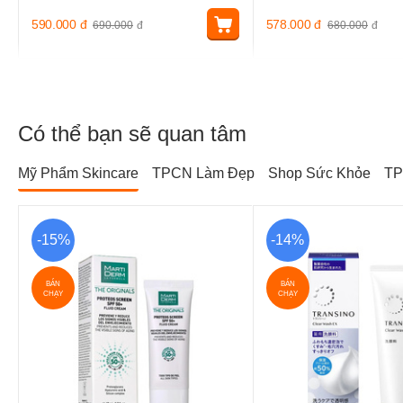
590.000
đ
578.000
đ
690.000
đ
680.000
đ
Có thể bạn sẽ quan tâm
Mỹ Phẩm Skincare
TPCN Làm Đẹp
Shop Sức Khỏe
TP
-15%
-14%
BÁN
BÁN
CHẠY
CHẠY