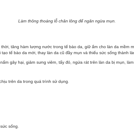
Làm thông thoáng lỗ chân lông để ngăn ngừa mụn.
ng thời, tăng hàm lượng nước trong tế bào da, giữ ẩm cho làn da mềm m
ái tạo tế bào da mới, thay làn da cũ đầy mụn và thiếu sức sống thành là
à nấm gây hại, giảm sưng viêm, tấy đỏ, ngứa rát trên làn da bị mụn,
làm
hịu trên da trong quá trình sử dụng.
y sức sống.