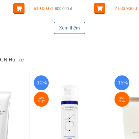
510.000
đ
2.683.930
đ
600.000
đ
Xem thêm
CN Hỗ Trợ
-10%
-15%
BÁN
BÁN
CHẠY
CHẠY