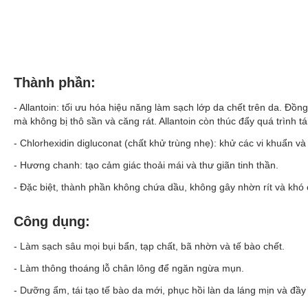
Thành phần:
- Allantoin: tối ưu hóa hiệu năng làm sạch lớp da chết trên da. Đồ
mà không bị thô sần và căng rát. Allantoin còn thúc đẩy quá trình t
- Chlorhexidin digluconat (chất khử trùng nhẹ): khử các vi khuẩn v
- Hương chanh: tạo cảm giác thoải mái và thư giãn tinh thần.
- Đặc biệt, thành phần không chứa dầu, không gây nhờn rít và khó c
Công dụng:
- Làm sạch sâu mọi bụi bẩn, tạp chất, bã nhờn và tế bào chết.
- Làm thông thoáng lỗ chân lông để ngăn ngừa mụn.
-
Dưỡng ẩm
, tái tạo tế bào da mới, phục hồi làn da láng mịn và đầ