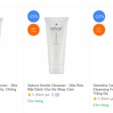
-15%
-12%
BÁN
BÁN
CHẠY
CHẠY
anser - Sữa
Sakura Gentle Cleanser - Sữa Rửa
Swissline Ce
Da, Chống
Mặt Dành Cho Da Nhạy Cảm
Cleansing 
Trắng Da
5
(Đánh giá: 2)
5
(Đánh gi
Còn hàng
Còn hàng