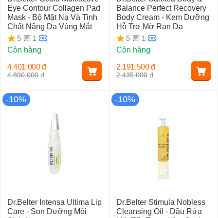
Eye Contour Collagen Pad
Balance Perfect Recovery
Mask - Bộ Mặt Nạ Và Tinh
Body Cream - Kem Dưỡng
Chất Nâng Da Vùng Mắt
Hỗ Trợ Mờ Rạn Da
1
1
5
5
Còn hàng
Còn hàng
4.401.000
đ
2.191.500
đ
4.890.000
đ
2.435.000
đ
-10%
-10%
Dr.Belter Intensa Ultima Lip
Dr.Belter Stimula Nobless
Care - Son Dưỡng Môi
Cleansing Oil - Dầu Rửa