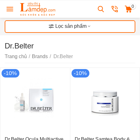
0
Lọc sản phẩm
Dr.Belter
Trang chủ
/
Brands
/
Dr.Belter
-10%
-10%
Dr.Belter Ocula Multiactive
Dr.Belter Samtea Body &