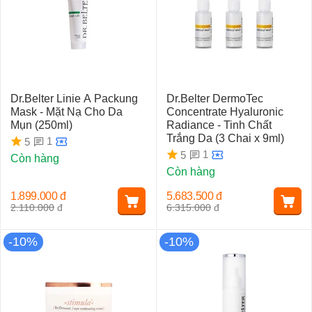
Dr.Belter Linie A Packung
Dr.Belter DermoTec
Mask - Mặt Nạ Cho Da
Concentrate Hyaluronic
Mụn (250ml)
Radiance - Tinh Chất
Trắng Da (3 Chai x 9ml)
1
5
1
5
Còn hàng
Còn hàng
1.899.000
đ
5.683.500
đ
2.110.000
đ
6.315.000
đ
-10%
-10%