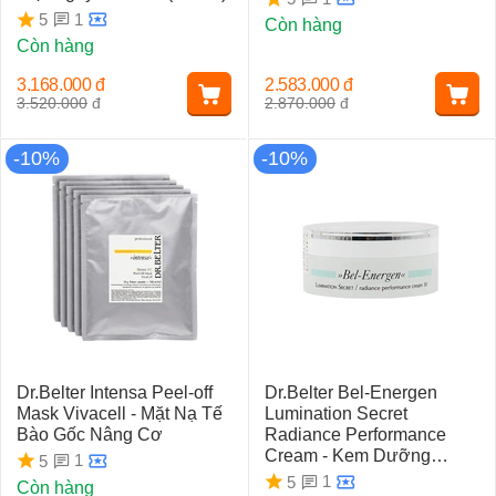
1
5
Còn hàng
Còn hàng
3.168.000
đ
2.583.000
đ
3.520.000
đ
2.870.000
đ
-10%
-10%
Dr.Belter Intensa Peel-off
Dr.Belter Bel-Energen
Mask Vivacell - Mặt Nạ Tế
Lumination Secret
Bào Gốc Nâng Cơ
Radiance Performance
Cream - Kem Dưỡng
1
5
Trắng Da (50ml)
1
5
Còn hàng