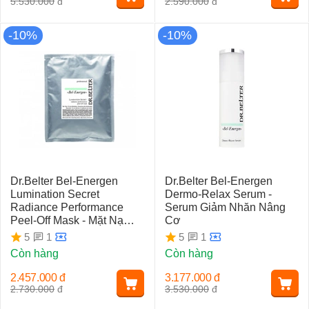
5.530.000
đ
2.590.000
đ
-10%
-10%
Dr.Belter Bel-Energen
Dr.Belter Bel-Energen
Lumination Secret
Dermo-Relax Serum -
Radiance Performance
Serum Giảm Nhăn Nâng
Peel-Off Mask - Mặt Nạ
Cơ
Cao Su Dẻo Trắng Da
1
1
5
5
Còn hàng
Còn hàng
2.457.000
đ
3.177.000
đ
2.730.000
đ
3.530.000
đ