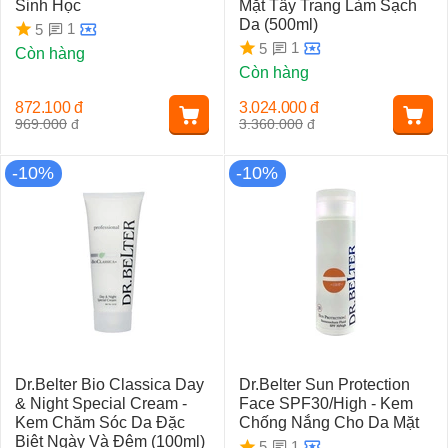
Sinh Học
Mặt Tẩy Trang Làm Sạch
Da (500ml)
1
5
1
5
Còn hàng
Còn hàng
872.100
đ
3.024.000
đ
969.000
đ
3.360.000
đ
-10%
-10%
Dr.Belter Bio Classica Day
Dr.Belter Sun Protection
& Night Special Cream -
Face SPF30/High - Kem
Kem Chăm Sóc Da Đặc
Chống Nắng Cho Da Mặt
Biệt Ngày Và Đêm (100ml)
1
5