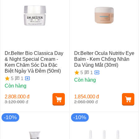
Dr.Belter Bio Classica Day
Dr.Belter Ocula Nutritiv Eye
& Night Special Cream -
Balm - Kem Chống Nhăn
Kem Chăm Sóc Da Đặc
Da Vùng Mắt (30ml)
Biệt Ngày Và Đêm (50ml)
1
5
1
5
Còn hàng
Còn hàng
2.808.000
đ
1.854.000
đ
3.120.000
đ
2.060.000
đ
-10%
-10%