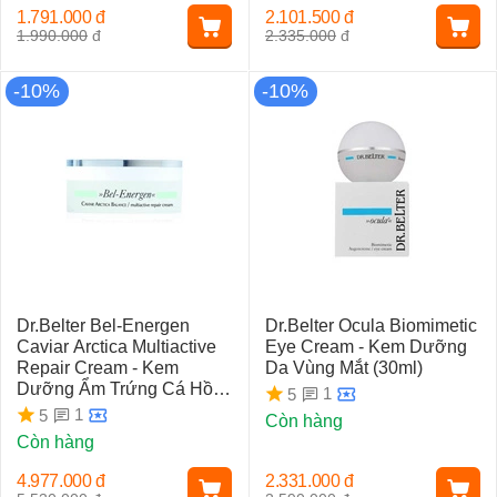
1.791.000
đ
2.101.500
đ
1.990.000
đ
2.335.000
đ
-10%
-10%
Dr.Belter Bel-Energen
Dr.Belter Ocula Biomimetic
Caviar Arctica Multiactive
Eye Cream - Kem Dưỡng
Repair Cream - Kem
Da Vùng Mắt (30ml)
Dưỡng Ẩm Trứng Cá Hồi
1
5
(50ml)
1
5
Còn hàng
Còn hàng
4.977.000
đ
2.331.000
đ