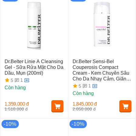
Dr.Belter Linie A Cleansing
Dr.Belter Sensi-Bel
Gel - Sữa Rửa Mặt Cho Da
Couperosis Compact
Dầu, Mụn (200ml)
Cream - Kem Chuyên Sâu
Cho Da Nhạy Cảm, Giãn
1
5
Mao Mạch
1
5
Còn hàng
Còn hàng
1.359.000
đ
1.845.000
đ
1.510.000
đ
2.050.000
đ
-10%
-10%