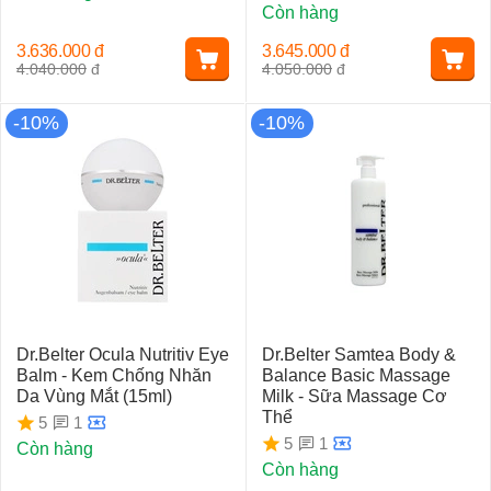
Còn hàng
3.636.000
đ
3.645.000
đ
4.040.000
đ
4.050.000
đ
-10%
-10%
Dr.Belter Ocula Nutritiv Eye
Dr.Belter Samtea Body &
Balm - Kem Chống Nhăn
Balance Basic Massage
Da Vùng Mắt (15ml)
Milk - Sữa Massage Cơ
Thể
1
5
1
5
Còn hàng
Còn hàng