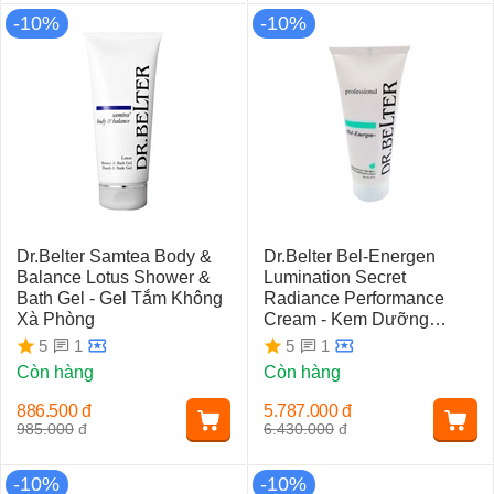
-10%
-10%
Dr.Belter Samtea Body &
Dr.Belter Bel-Energen
Balance Lotus Shower &
Lumination Secret
Bath Gel - Gel Tắm Không
Radiance Performance
Xà Phòng
Cream - Kem Dưỡng
Trắng Da (100ml)
1
1
5
5
Còn hàng
Còn hàng
886.500
đ
5.787.000
đ
985.000
đ
6.430.000
đ
-10%
-10%