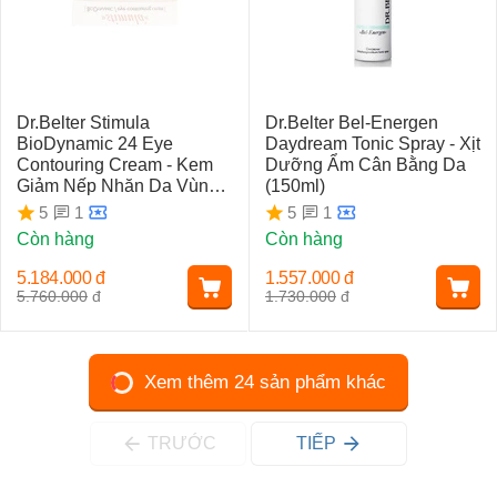
Dr.Belter Stimula
Dr.Belter Bel-Energen
BioDynamic 24 Eye
Daydream Tonic Spray - Xịt
Contouring Cream - Kem
Dưỡng Ẩm Cân Bằng Da
Giảm Nếp Nhăn Da Vùng
(150ml)
Mắt (30ml)
1
1
5
5
Còn hàng
Còn hàng
5.184.000
đ
1.557.000
đ
5.760.000
đ
1.730.000
đ
Xem thêm 24 sản phẩm khác
TRƯỚC
TIẾP