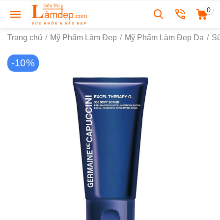
0
Trang chủ
/
Mỹ Phẩm Làm Đẹp
/
Mỹ Phẩm Làm Đẹp Da
/
S
-10%