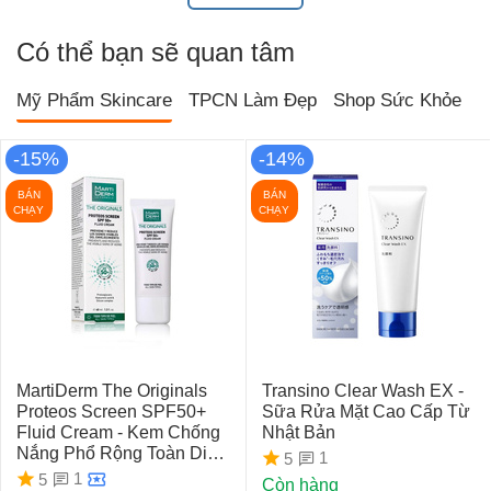
Có thể bạn sẽ quan tâm
Mỹ Phẩm Skincare
TPCN Làm Đẹp
Shop Sức Khỏe
T
-15%
-14%
BÁN
BÁN
CHẠY
CHẠY
MartiDerm The Originals
Transino Clear Wash EX -
Proteos Screen SPF50+
Sữa Rửa Mặt Cao Cấp Từ
Fluid Cream - Kem Chống
Nhật Bản
Nắng Phổ Rộng Toàn Diện
1
5
Ngừa Lão Hóa, Nám Da
1
5
Còn hàng