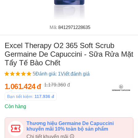
Mã:
8412971228635
Excel Therapy O2 365 Soft Scrub
Germaine De Capuccini - Sữa Rửa Mặt
Tẩy Tế Bào Chết
5
Đánh giá: 1
Viết đánh giá
1.061.424
đ
1.179.360
đ
Bạn tiết kiệm:
117.936
đ
Còn hàng
Thương hiệu Germaine De Capuccini
khuyến mãi 10% toàn bộ sản phẩm
Chi tiết khuyến mãi