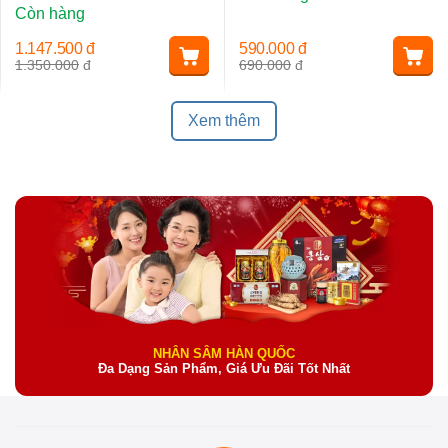
Còn hàng
1.147.500
đ
590.000
đ
1.350.000
đ
690.000
đ
Xem thêm
NHÂN SÂM HÀN QUỐC
Đa Dạng Sản Phẩm, Giá Ưu Đãi Tốt Nhất