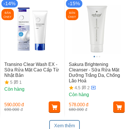
-14%
-15%
BÁN
BÁN
CHẠY
CHẠY
Transino Clear Wash EX -
Sakura Brightening
Sữa Rửa Mặt Cao Cấp Từ
Cleanser - Sữa Rửa Mặt
Nhật Bản
Dưỡng Trắng Da, Chống
Lão Hoá
1
5
2
4.5
Còn hàng
Còn hàng
590.000
đ
578.000
đ
690.000
đ
680.000
đ
Xem thêm