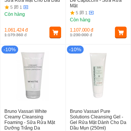
Sữa Rửa Mặt Cho Da Dầu
De Capuccini - Sữa Rửa
Mặt
1
5
1
5
Còn hàng
Còn hàng
1.061.424
đ
1.107.000
đ
1.179.360
đ
1.230.000
đ
-10%
-10%
Bruno Vassari White
Bruno Vassari Pure
Creamy Cleansing
Solutions Cleansing Gel -
Foaming - Sữa Rửa Mặt
Gel Rửa Mặt Dành Cho Da
Dưỡng Trắng Da
Dầu Mụn (250ml)