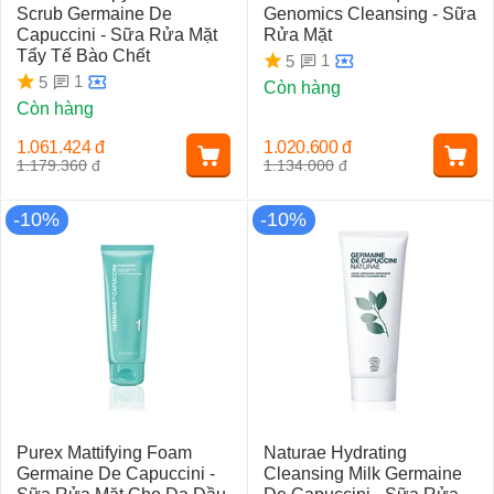
Scrub Germaine De
Genomics Cleansing - Sữa
Capuccini - Sữa Rửa Mặt
Rửa Mặt
Tẩy Tế Bào Chết
1
5
1
5
Còn hàng
Còn hàng
1.061.424
đ
1.020.600
đ
1.179.360
đ
1.134.000
đ
-10%
-10%
Purex Mattifying Foam
Naturae Hydrating
Germaine De Capuccini -
Cleansing Milk Germaine