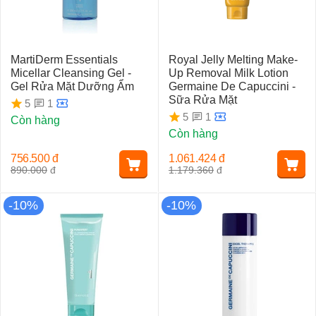
MartiDerm Essentials
Royal Jelly Melting Make-
Micellar Cleansing Gel -
Up Removal Milk Lotion
Gel Rửa Mặt Dưỡng Ẩm
Germaine De Capuccini -
Sữa Rửa Mặt
1
5
1
5
Còn hàng
Còn hàng
756.500
đ
1.061.424
đ
890.000
đ
1.179.360
đ
-10%
-10%