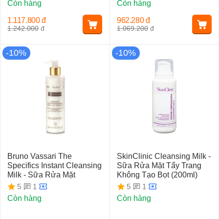
Còn hàng
Còn hàng
1.117.800
đ
962.280
đ
1.242.000
đ
1.069.200
đ
-10%
-10%
Bruno Vassari The
SkinClinic Cleansing Milk -
Specifics Instant Cleansing
Sữa Rửa Mặt Tẩy Trang
Milk - Sữa Rửa Mặt
Không Tạo Bọt (200ml)
1
1
5
5
Còn hàng
Còn hàng