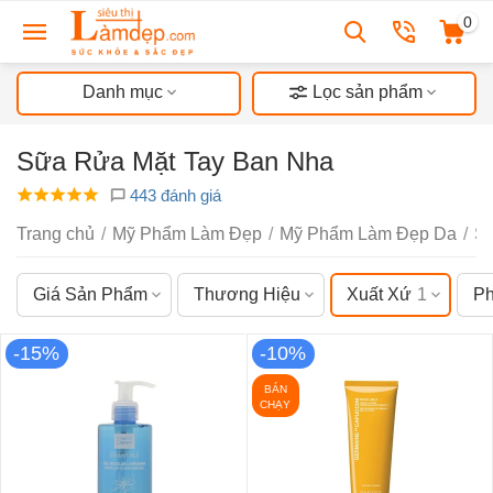
0
Danh mục
Lọc sản phẩm
Sữa Rửa Mặt Tay Ban Nha
443 đánh giá
Trang chủ
/
Mỹ Phẩm Làm Đẹp
/
Mỹ Phẩm Làm Đẹp Da
/
S
Giá Sản Phẩm
Thương Hiệu
Xuất Xứ
1
Ph
-15%
-10%
BÁN
CHẠY