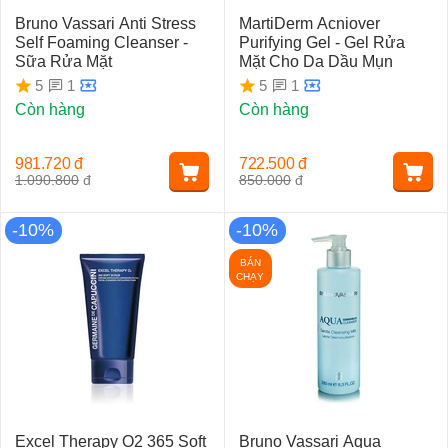
Bruno Vassari Anti Stress
MartiDerm Acniover
Self Foaming Cleanser -
Purifying Gel - Gel Rửa
Sữa Rửa Mặt
Mặt Cho Da Dầu Mụn
1
1
5
5
Còn hàng
Còn hàng
981.720
đ
722.500
đ
1.090.800
đ
850.000
đ
-10%
-10%
BÁN
CHẠY
Excel Therapy O2 365 Soft
Bruno Vassari Aqua