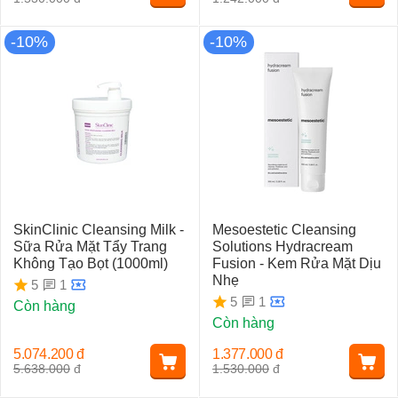
-10%
-10%
SkinClinic Cleansing Milk -
Mesoestetic Cleansing
Sữa Rửa Mặt Tẩy Trang
Solutions Hydracream
Không Tạo Bọt (1000ml)
Fusion - Kem Rửa Mặt Dịu
Nhẹ
1
5
1
5
Còn hàng
Còn hàng
5.074.200
đ
1.377.000
đ
5.638.000
đ
1.530.000
đ