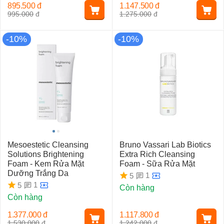
895.500
đ
1.147.500
đ
995.000
đ
1.275.000
đ
-10%
-10%
Mesoestetic Cleansing
Bruno Vassari Lab Biotics
Solutions Brightening
Extra Rich Cleansing
Foam - Kem Rửa Mặt
Foam - Sữa Rửa Mặt
Dưỡng Trắng Da
1
5
1
5
Còn hàng
Còn hàng
1.377.000
đ
1.117.800
đ
1.530.000
đ
1.242.000
đ