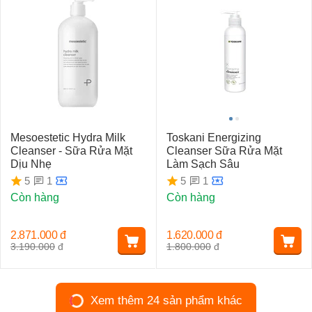
Mesoestetic Hydra Milk
Toskani Energizing
Cleanser - Sữa Rửa Mặt
Cleanser Sữa Rửa Mặt
Dịu Nhẹ
Làm Sạch Sâu
1
1
5
5
Còn hàng
Còn hàng
2.871.000
đ
1.620.000
đ
3.190.000
đ
1.800.000
đ
Xem thêm 24 sản phẩm khác