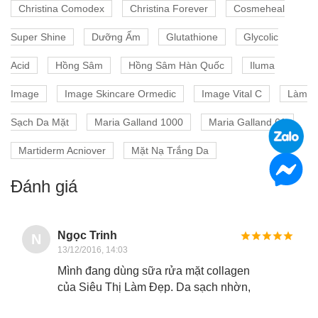
Christina Comodex
Christina Forever
Cosmeheal
Super Shine
Dưỡng Ẩm
Glutathione
Glycolic
Acid
Hồng Sâm
Hồng Sâm Hàn Quốc
Iluma
Image
Image Skincare Ormedic
Image Vital C
Làm
Sạch Da Mặt
Maria Galland 1000
Maria Galland 61
Martiderm Acniover
Mặt Nạ Trắng Da
Đánh giá
Ngọc Trinh
N
13/12/2016, 14:03
Mình đang dùng sữa rửa mặt collagen
của Siêu Thị Làm Đẹp. Da sạch nhờn,
khô thoáng mà vẫn mềm mịn vô cùng,