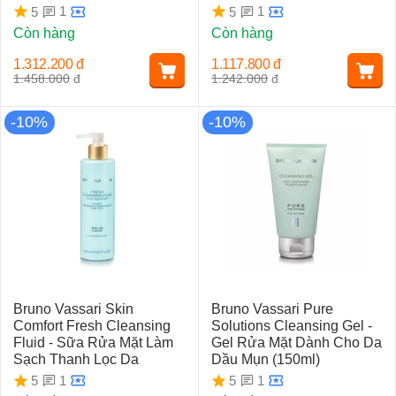
1
1
5
5
Còn hàng
Còn hàng
1.312.200
đ
1.117.800
đ
1.458.000
đ
1.242.000
đ
-10%
-10%
Bruno Vassari Skin
Bruno Vassari Pure
Comfort Fresh Cleansing
Solutions Cleansing Gel -
Fluid - Sữa Rửa Mặt Làm
Gel Rửa Mặt Dành Cho Da
Sạch Thanh Lọc Da
Dầu Mụn (150ml)
1
1
5
5