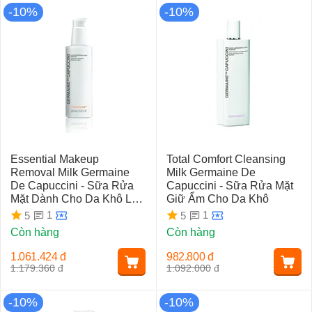
-10%
-10%
Essential Makeup
Total Comfort Cleansing
Removal Milk Germaine
Milk Germaine De
De Capuccini - Sữa Rửa
Capuccini - Sữa Rửa Mặt
Mặt Dành Cho Da Khô Lão
Giữ Ẩm Cho Da Khô
Hóa
1
1
5
5
Còn hàng
Còn hàng
1.061.424
đ
982.800
đ
1.179.360
đ
1.092.000
đ
-10%
-10%