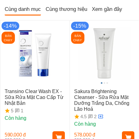
Cùng danh mục
Cùng thương hiệu
Xem gần đây
-14%
-15%
BÁN
BÁN
CHẠY
CHẠY
Transino Clear Wash EX -
Sakura Brightening
Sữa Rửa Mặt Cao Cấp Từ
Cleanser - Sữa Rửa Mặt
Nhật Bản
Dưỡng Trắng Da, Chống
Lão Hoá
1
5
2
4.5
Còn hàng
Còn hàng
590.000
đ
578.000
đ