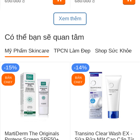
690.000
đ
680.000
đ
Xem thêm
Có thể bạn sẽ quan tâm
Mỹ Phẩm Skincare
TPCN Làm Đẹp
Shop Sức Khỏe
T
-15%
-14%
BÁN
BÁN
CHẠY
CHẠY
MartiDerm The Originals
Transino Clear Wash EX -
Proteos Screen SPF50+
Sữa Rửa Mặt Cao Cấp Từ