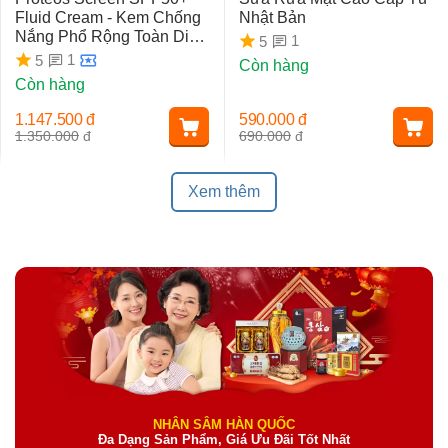
Fluid Cream - Kem Chống
Nhật Bản
Nắng Phổ Rộng Toàn Diện
1
5
Ngừa Lão Hóa, Nám Da
1
5
Còn hàng
Còn hàng
1.147.500
đ
590.000
đ
1.350.000
đ
690.000
đ
Xem thêm
NHÂN SÂM HÀN QUỐC
Đa Dạng Sản Phẩm, Giá Ưu Đãi Tốt Nhất