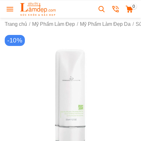
0
Trang chủ
/
Mỹ Phẩm Làm Đẹp
/
Mỹ Phẩm Làm Đẹp Da
/
S
-10%