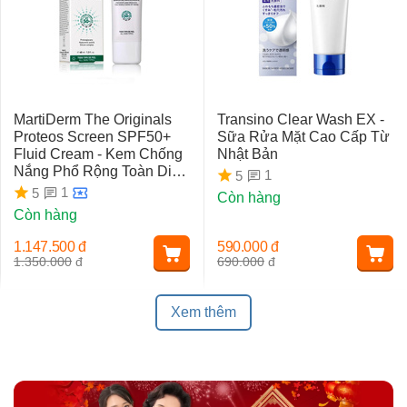
MartiDerm The Originals
Transino Clear Wash EX -
Proteos Screen SPF50+
Sữa Rửa Mặt Cao Cấp Từ
Fluid Cream - Kem Chống
Nhật Bản
Nắng Phổ Rộng Toàn Diện
1
5
Ngừa Lão Hóa, Nám Da
1
5
Còn hàng
Còn hàng
1.147.500
đ
590.000
đ
1.350.000
đ
690.000
đ
Xem thêm