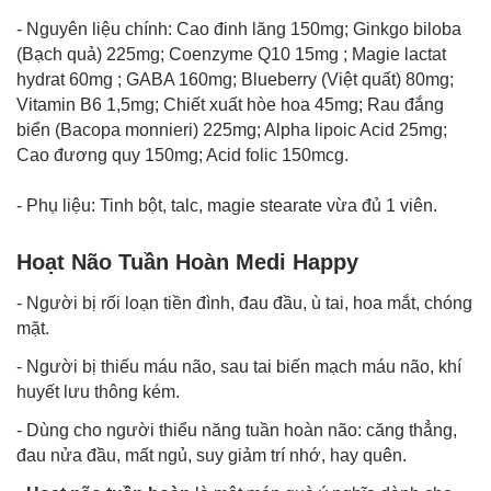
- Nguyên liệu chính: Cao đinh lăng 150mg; Ginkgo biloba
(Bạch quả) 225mg; Coenzyme Q10 15mg ; Magie lactat
hydrat 60mg ; GABA 160mg; Blueberry (Việt quất) 80mg;
Vitamin B6 1,5mg; Chiết xuất hòe hoa 45mg; Rau đắng
biển (Bacopa monnieri) 225mg; Alpha lipoic Acid 25mg;
Cao đương quy 150mg; Acid folic 150mcg.
- Phụ liệu: Tinh bột, talc, magie stearate vừa đủ 1 viên.
Hoạt Não Tuần Hoàn Medi Happy
- Người bị rối loạn tiền đình, đau đầu, ù tai, hoa mắt, chóng
mặt.
- Người bị thiếu máu não, sau tai biến mạch máu não, khí
huyết lưu thông kém.
- Dùng cho người thiểu năng tuần hoàn não: căng thẳng,
đau nửa đầu, mất ngủ, suy giảm trí nhớ, hay quên.