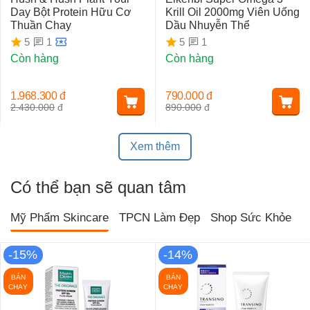
Day Bột Protein Hữu Cơ
Krill Oil 2000mg Viên Uống
Thuần Chay
Dầu Nhuyễn Thể
1
1
5
5
Còn hàng
Còn hàng
1.968.300
đ
790.000
đ
2.430.000
đ
890.000
đ
Xem thêm
Có thể bạn sẽ quan tâm
Mỹ Phẩm Skincare
TPCN Làm Đẹp
Shop Sức Khỏe
T
-15%
-14%
BÁN
BÁN
CHẠY
CHẠY