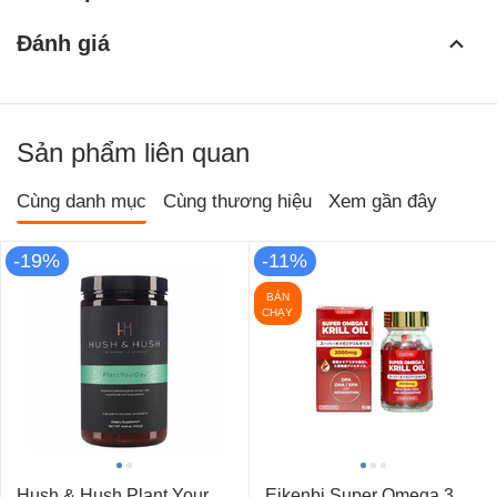
Đánh giá
Sản phẩm liên quan
Cùng danh mục
Cùng thương hiệu
Xem gần đây
-19%
-11%
BÁN
CHẠY
Hush & Hush Plant Your
Eikenbi Super Omega 3