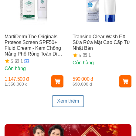
MartiDerm The Originals
Transino Clear Wash EX -
Proteos Screen SPF50+
Sữa Rửa Mặt Cao Cấp Từ
Fluid Cream - Kem Chống
Nhật Bản
Nắng Phổ Rộng Toàn Diện
1
5
Ngừa Lão Hóa, Nám Da
1
5
Còn hàng
Còn hàng
1.147.500
đ
590.000
đ
1.350.000
đ
690.000
đ
Xem thêm