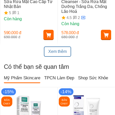
Sữa Rửa Mặt Cao Cấp Từ
Cleanser - Sữa Rửa Mặt
Nhật Bản
Dưỡng Trắng Da, Chống
Lão Hoá
1
5
2
4.5
Còn hàng
Còn hàng
590.000
đ
578.000
đ
690.000
đ
680.000
đ
Xem thêm
Có thể bạn sẽ quan tâm
Mỹ Phẩm Skincare
TPCN Làm Đẹp
Shop Sức Khỏe
T
-15%
-14%
BÁN
BÁN
CHẠY
CHẠY