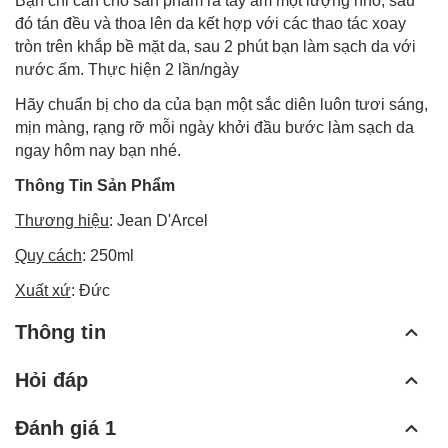
Bạn chỉ cần cho sản phẩm ra tay ẩm một lượng nhỏ, sau
đó tán đều và thoa lên da kết hợp với các thao tác xoay
tròn trên khắp bề mặt da, sau 2 phút bạn làm sạch da với
nước ấm. Thực hiện 2 lần/ngày
Hãy chuẩn bị cho da của bạn một sắc diên luôn tươi sáng,
mịn màng, rạng rỡ mỗi ngày khởi đầu bước làm sạch da
ngay hôm nay bạn nhé.
Thông Tin Sản Phẩm
Thương hiệu
: Jean D'Arcel
Quy cách
: 250ml
Xuất xứ
: Đức
Thông tin
Hỏi đáp
Đánh giá 1