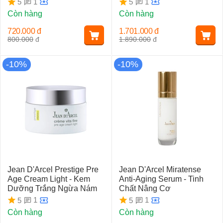
1
1
5
5
Còn hàng
Còn hàng
720.000
đ
1.701.000
đ
800.000
đ
1.890.000
đ
-10%
-10%
Jean D'Arcel Prestige Pre
Jean D'Arcel Miratense
Age Cream Light - Kem
Anti-Aging Serum - Tinh
Dưỡng Trắng Ngừa Nám
Chất Nâng Cơ
1
1
5
5
Còn hàng
Còn hàng