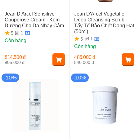
Jean D'Arcel Sensitive
Jean D'Arcel Vegetalie
Couperose Cream - Kem
Deep Cleansing Scrub -
Dưỡng Cho Da Nhạy Cảm
Tẩy Tế Bào Chết Dạng Hạt
(50ml)
1
5
1
5
Còn hàng
Còn hàng
814.500
đ
486.000
đ
905.000
đ
540.000
đ
-10%
-10%