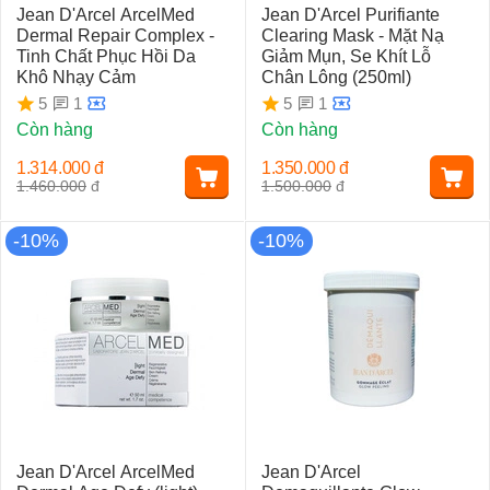
Jean D'Arcel ArcelMed
Jean D'Arcel Purifiante
Dermal Repair Complex -
Clearing Mask - Mặt Nạ
Tinh Chất Phục Hồi Da
Giảm Mụn, Se Khít Lỗ
Khô Nhạy Cảm
Chân Lông (250ml)
1
1
5
5
Còn hàng
Còn hàng
1.314.000
đ
1.350.000
đ
1.460.000
đ
1.500.000
đ
-10%
-10%
Jean D'Arcel ArcelMed
Jean D'Arcel