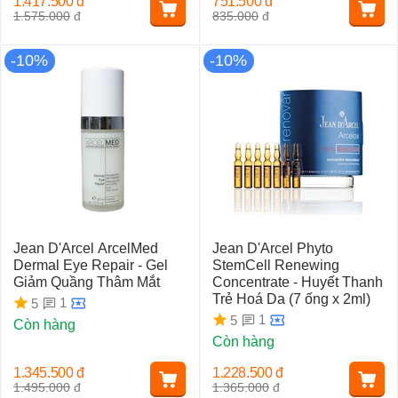
1.417.500
đ
751.500
đ
1.575.000
đ
835.000
đ
-10%
-10%
Jean D'Arcel ArcelMed
Jean D'Arcel Phyto
Dermal Eye Repair - Gel
StemCell Renewing
Giảm Quầng Thâm Mắt
Concentrate - Huyết Thanh
Trẻ Hoá Da (7 ống x 2ml)
1
5
1
5
Còn hàng
Còn hàng
1.345.500
đ
1.228.500
đ
1.495.000
đ
1.365.000
đ