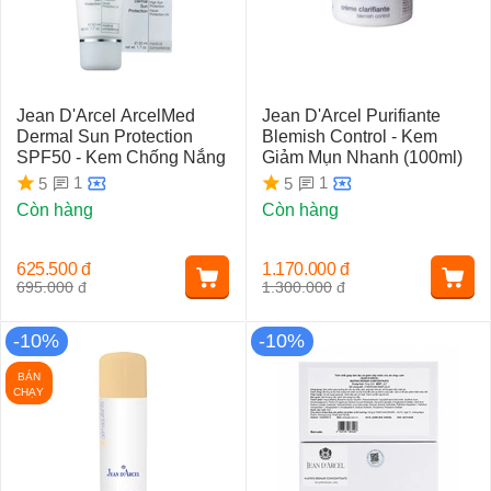
biệt có mặt tại hơn 1200 Beauty Salons và Spa ở Đức.
Jean D'Arcel ArcelMed
Jean D'Arcel Purifiante
Dermal Sun Protection
Blemish Control - Kem
SPF50 - Kem Chống Nắng
Giảm Mụn Nhanh (100ml)
1
1
5
5
Còn hàng
Còn hàng
625.500
đ
1.170.000
đ
695.000
đ
1.300.000
đ
-10%
-10%
BÁN
CHẠY