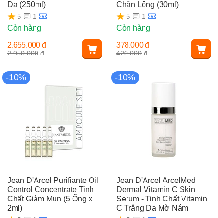
Da (250ml)
Chân Lông (30ml)
1
1
5
5
Còn hàng
Còn hàng
2.655.000
đ
378.000
đ
2.950.000
đ
420.000
đ
-10%
-10%
Jean D'Arcel Purifiante Oil
Jean D'Arcel ArcelMed
Control Concentrate Tinh
Dermal Vitamin C Skin
Chất Giảm Mụn (5 Ống x
Serum - Tinh Chất Vitamin
2ml)
C Trắng Da Mờ Nám