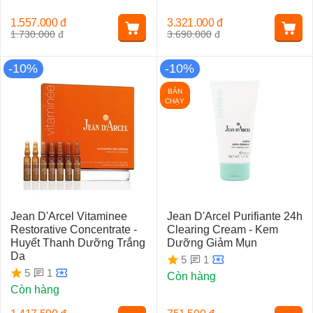
1.557.000
đ
3.321.000
đ
1.730.000
đ
3.690.000
đ
-10%
-10%
BÁN
CHẠY
Jean D'Arcel Vitaminee
Jean D'Arcel Purifiante 24h
Restorative Concentrate -
Clearing Cream - Kem
Huyết Thanh Dưỡng Trắng
Dưỡng Giảm Mụn
Da
1
5
1
5
Còn hàng
Còn hàng