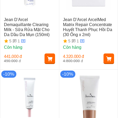
Jean D'Arcel
Jean D'Arcel ArcelMed
Demaquillante Clearing
Matrix Repair Concentrate
Milk - Sữa Rửa Mặt Cho
Huyết Thanh Phục Hồi Da
Da Dầu Da Mụn (150ml)
(30 Ống x 2ml)
1
1
5
5
Còn hàng
Còn hàng
441.000
đ
4.320.000
đ
490.000
đ
4.800.000
đ
-10%
-10%