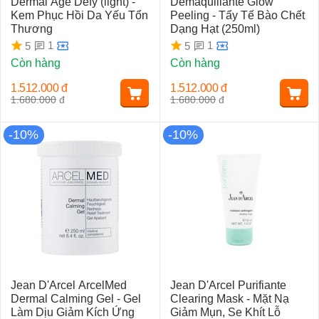
Dermal Age Defy (light) -
Demaquillante Glow
Kem Phục Hồi Da Yếu Tổn
Peeling - Tẩy Tế Bào Chết
Thương
Dạng Hạt (250ml)
1
1
5
5
Còn hàng
Còn hàng
1.512.000
đ
1.512.000
đ
1.680.000
đ
1.680.000
đ
-10%
-10%
Jean D'Arcel ArcelMed
Jean D'Arcel Purifiante
Dermal Calming Gel - Gel
Clearing Mask - Mặt Nạ
Làm Dịu Giảm Kích Ứng
Giảm Mụn, Se Khít Lỗ