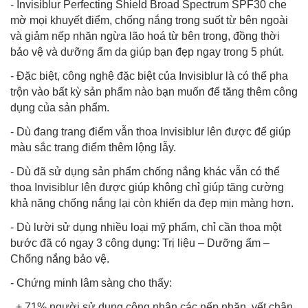
- Invisiblur Perfecting Shield Broad Spectrum SPF30 che
mờ mọi khuyết điểm, chống nắng trong suốt từ bên ngoài
và giảm nếp nhăn ngừa lão hoá từ bên trong, đồng thời
bảo vệ và dưỡng ẩm da giúp bạn đẹp ngay trong 5 phút.
- Đặc biệt, công nghệ đặc biệt của Invisiblur là có thể pha
trộn vào bất kỳ sản phẩm nào bạn muốn để tăng thêm công
dụng của sản phẩm.
- Dù đang trang điểm vẫn thoa Invisiblur lên được để giúp
màu sắc trang điểm thêm lộng lẫy.
- Dù đã sử dụng sản phẩm chống nắng khác vẫn có thể
thoa Invisiblur lên được giúp không chỉ giúp tăng cường
khả năng chống nắng lại còn khiến da đẹp mịn màng hơn.
- Dù lười sử dụng nhiều loại mỹ phẩm, chỉ cần thoa một
bước đã có ngay 3 công dụng: Trị liệu – Dưỡng ẩm –
Chống nắng bảo vệ.
- Chứng minh lâm sàng cho thấy:
+ 71% người sử dụng công nhận các nếp nhăn, vết chân