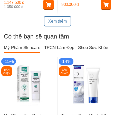
1.147.500
đ
900.000
đ
1.350.000
đ
Xem thêm
Có thể bạn sẽ quan tâm
Mỹ Phẩm Skincare
TPCN Làm Đẹp
Shop Sức Khỏe
T
-15%
-14%
BÁN
BÁN
CHẠY
CHẠY