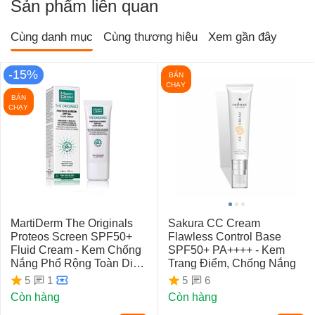
Sản phẩm liên quan
Cùng danh mục
Cùng thương hiệu
Xem gần đây
-15%
BÁN
CHẠY
BÁN
CHẠY
MartiDerm The Originals
Sakura CC Cream
Proteos Screen SPF50+
Flawless Control Base
Fluid Cream - Kem Chống
SPF50+ PA++++ - Kem
Nắng Phổ Rộng Toàn Diện
Trang Điểm, Chống Nắng
Ngừa Lão Hóa, Nám Da
1
6
5
5
Còn hàng
Còn hàng