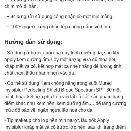
chim mờ đi hẳn.
+ 94% người sử dụng công nhận bề mặt mịn màng.
+ 100% người công nhận lớp chống nắng vô hình.
Hướng dẫn sử dụng:
- Sử dụng ở bước cuối của quy trình dưỡng da, sau khi
apply kem dưỡng ẩm. Lấy một lượng vừa đủ thoa đều
khắp mặt và cổ, kết hợp mát xa nhẹ nhàng để lượng tinh
chất thẩm thấu nhanh hơn vào da.
- Có thể sử dụng Kem chống nắng trong suốt Murad
Invisiblur Perfecting Shield Broad Spectrum SPF 30 một
mình hoặc kết hợp pha trộn với tất cả các sản phẩm trang
điểm khác như kem nền, kem dưỡng ẩm,… để tăng cường
mức độ bảo vệ, ngăn ngừa lão hoá cho da.
- Tip makeup cho lớp nền mịn mượt, lâu trôi: Apply
Invisiblur khắp mặt và cổ trước lớp nền, sau khi trang điểm