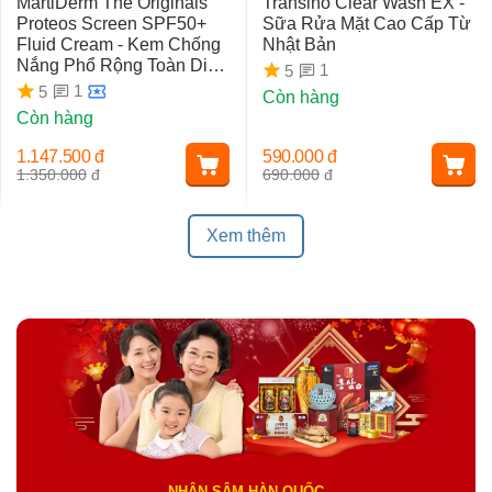
MartiDerm The Originals
Transino Clear Wash EX -
Proteos Screen SPF50+
Sữa Rửa Mặt Cao Cấp Từ
Fluid Cream - Kem Chống
Nhật Bản
Nắng Phổ Rộng Toàn Diện
1
5
Ngừa Lão Hóa, Nám Da
1
5
Còn hàng
Còn hàng
1.147.500
đ
590.000
đ
1.350.000
đ
690.000
đ
Xem thêm
NHÂN SÂM HÀN QUỐC