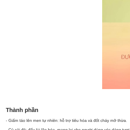
Thành phần
- Giấm táo lên men tự nhiên: hỗ trợ tiêu hóa và đốt cháy mỡ thừa.
- Củ cải đỏ: đẩy lùi lão hóa, mang lại cho người dùng vóc dáng tươi