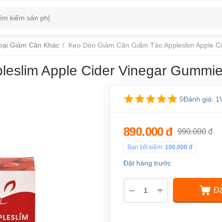
oại Giảm Cân Khác
/
Kẹo Dẻo Giảm Cân Giấm Táo Appleslim Apple C
eslim Apple Cider Vinegar Gummi
5
Đánh giá: 1
890.000
đ
990.000
đ
Bạn tiết kiệm:
100.000
đ
Đặt hàng trước
+
−
Đặ