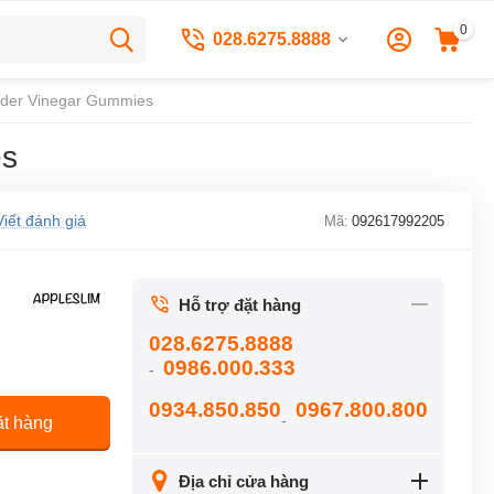
0
028.6275.8888
ider Vinegar Gummies
es
Viết đánh giá
Mã:
092617992205
Hỗ trợ đặt hàng
028.6275.8888
0986.000.333
-
0934.850.850
0967.800.800
-
t hàng
Địa chỉ cửa hàng