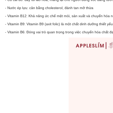
- Nước ép lựu: cân bằng cholesterol, đánh tan mỡ thừa
- Vitamin B12: Khả năng ức chế mệt mỏi, sản xuất và chuyển hóa n
- Vitamin B9: Vitamin B9 (axit folic) là một chất dinh dưỡng thiết yế
- Vitamin B6: Đóng vai trò quan trọng trong việc chuyển hóa chất đ