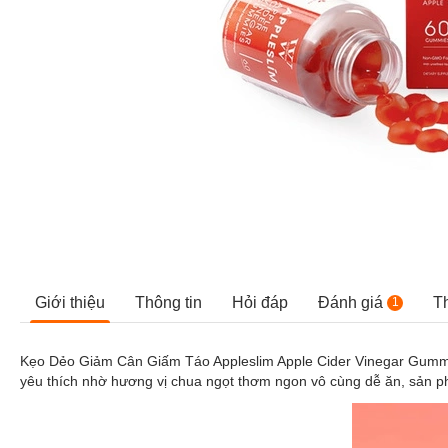
Giới thiệu
Thông tin
Hỏi đáp
Đánh giá
T
1
Kẹo Dẻo Giảm Cân Giấm Táo Appleslim Apple Cider Vinegar Gummies
yêu thích nhờ hương vị chua ngọt thơm ngon vô cùng dễ ăn, sản phẩ