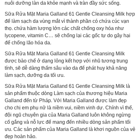
nuôi dưỡng làn da khỏe mạnh và tràn đầy sức sống.
Sữa Rửa Mặt Maria Galland 61 Gentle Cleansing Milk hợp
để làm sạch da vùng mắt vì thành phần có chứa cúc vạn
thọ. chứa hàm lượng lớn các chất chống oxy hóa như
lycopene, vitamin C… sẽ chống lại các gốc tự do gây hại
để chống lão hóa da.
Sữa Rửa Mặt Maria Galland 61 Gentle Cleansing Milk
được bào chế ở dạng lỏng kết hợp với nhũ tương trung
tính, sẽ dễ dàng thấm sâu vào da để phát huy khả năng
làm sạch, dưỡng da tối ưu.
Sữa Rửa Mặt Maria Galland 61 Gentle Cleansing Milk là
sản phẩm thuộc dòng Làm sạch của thương hiệu Maria
Galland đến từ Pháp. Với Maria Galland được làm đẹp
cho chị em phụ nữ là niềm vui, niềm vinh dự. Chính vì thế,
đội ngũ chuyên gia của Maria Galland luôn không ngừng
cố gắng và nỗ lực để mang đến nhiều dòng sản phẩm tối
ưu. Các sản phẩm của Maria Galland là khơi nguồn của vẻ
đẹp hoàn hảo.