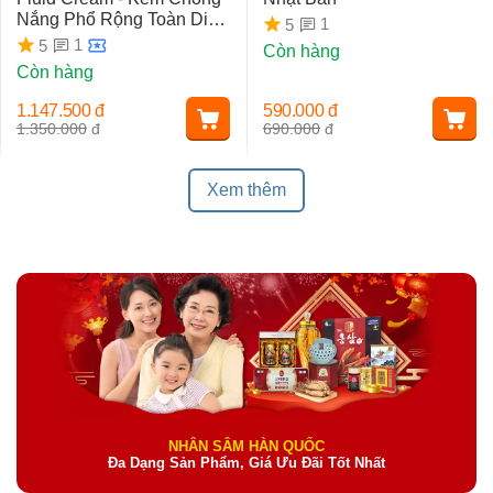
Nắng Phổ Rộng Toàn Diện
1
5
Ngừa Lão Hóa, Nám Da
1
5
Còn hàng
Còn hàng
1.147.500
đ
590.000
đ
1.350.000
đ
690.000
đ
Xem thêm
NHÂN SÂM HÀN QUỐC
Đa Dạng Sản Phẩm, Giá Ưu Đãi Tốt Nhất