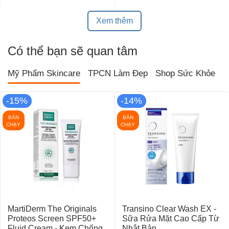
Xem thêm
Có thể bạn sẽ quan tâm
Mỹ Phẩm Skincare
TPCN Làm Đẹp
Shop Sức Khỏe
T
-15%
-14%
BÁN
BÁN
CHẠY
CHẠY
MartiDerm The Originals
Transino Clear Wash EX -
Proteos Screen SPF50+
Sữa Rửa Mặt Cao Cấp Từ
Fluid Cream - Kem Chống
Nhật Bản