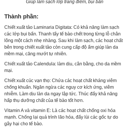
Giúp làm sạch lớp trang điểm, bụi bẩn
Thành phần:
Chiết xuất tảo Laminaria Digitata: Có khả năng làm sạch
các lớp bụi bẩn. Thanh tẩy tế bào chết trong từng lỗ chân
lông một cách nhẹ nhàng. Sau khi làm sạch, các hoạt chất
bên trong chiết xuất tảo còn cung cấp độ ẩm giúp làn da
mềm mại, căng mướt tự nhiên.
Chiết xuất tảo Calendula: làm dịu, cân bằng, cho da mềm
mại.
Chiết xuất cúc vạn thọ: Chứa các hoạt chất kháng viêm
chống khuẩn. Ngăn ngừa các nguy cơ kích ứng, viêm
nhiễm. Làm dịu làn da ngay lập tức. Thúc đẩy khả năng
hấp thụ dưỡng chất của tế bào tốt hơn.
Vitamin A và vitamin E: Là các hoạt chất chống oxi hóa
mạnh.
Chống lại quá trình lão hóa
, đẩy lùi các gốc tự do
gây hại cho tế bào.