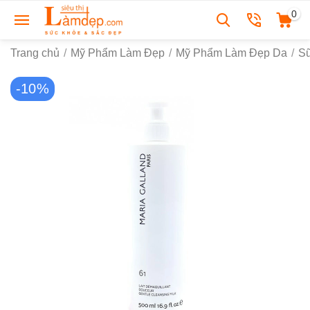
0
Trang chủ
/
Mỹ Phẩm Làm Đẹp
/
Mỹ Phẩm Làm Đẹp Da
/
S
-10%