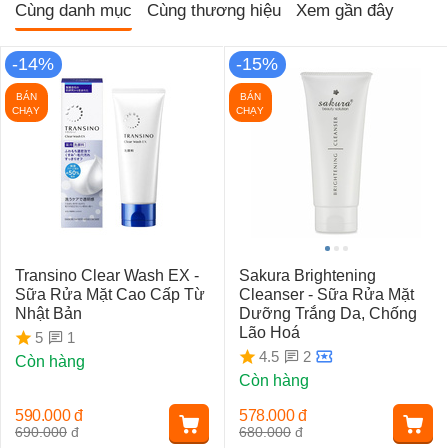
Cùng danh mục
Cùng thương hiệu
Xem gần đây
-14%
-15%
BÁN
BÁN
CHẠY
CHẠY
Transino Clear Wash EX -
Sakura Brightening
Sữa Rửa Mặt Cao Cấp Từ
Cleanser - Sữa Rửa Mặt
Nhật Bản
Dưỡng Trắng Da, Chống
Lão Hoá
1
5
2
4.5
Còn hàng
Còn hàng
590.000
đ
578.000
đ
690.000
đ
680.000
đ