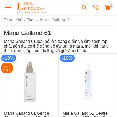
0
Trang chủ
/
Tags
/
Maria Galland 61
Maria Galland 61
Maria Galland 61 loại bỏ lớp trang điểm và làm sạch tạp
chất trên da, có thể dùng để tẩy trang mắt & môi khi trang
điểm nhẹ, giúp nuôi dưỡng và giữ ẩm cho da.
-10%
-10%
BÁN
CHẠY
Maria Galland 61 Gentle
Maria Galland 61 Gentle