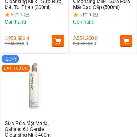
Cleansing Milk - Sữa Rửa
Cleansing Milk - Sữa Rửa
Mặt Từ Pháp (200ml)
Mặt Cao Cấp (500ml)
1
1
5
5
Còn hàng
Còn hàng
1.253.880
đ
2.554.200
đ
1.393.200
đ
2.838.000
đ
-10%
ĐẶT TRƯỚC
Sữa Rửa Mặt Maria
Galland 61 Gentle
Cleansing Milk 400ml