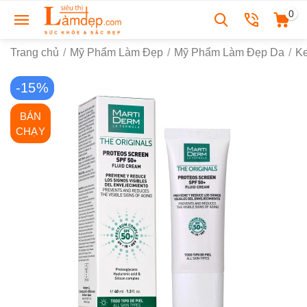
0
Trang chủ
/
Mỹ Phẩm Làm Đẹp
/
Mỹ Phẩm Làm Đẹp Da
/
K
-15%
BÁN
CHẠY