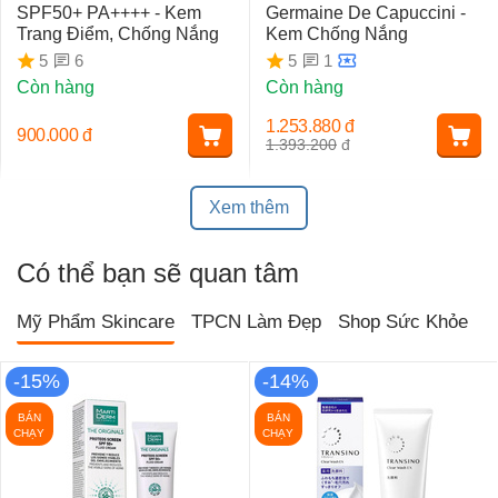
SPF50+ PA++++ - Kem
Germaine De Capuccini -
Trang Điểm, Chống Nắng
Kem Chống Nắng
6
1
5
5
Còn hàng
Còn hàng
1.253.880
đ
900.000
đ
1.393.200
đ
Xem thêm
Có thể bạn sẽ quan tâm
Mỹ Phẩm Skincare
TPCN Làm Đẹp
Shop Sức Khỏe
T
-15%
-14%
BÁN
BÁN
CHẠY
CHẠY