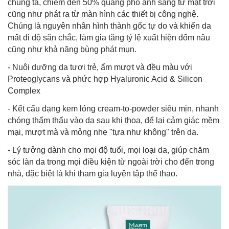
chúng ta, chiếm đến 50% quang phổ ánh sáng từ mặt trời
cũng như phát ra từ màn hình các thiết bị công nghệ.
Chúng là nguyên nhân hình thành gốc tự do và khiến da
mất đi độ săn chắc, làm gia tăng tỷ lệ xuất hiện đốm nâu
cũng như khả năng bùng phát mụn.
-
Nuôi dưỡng da tươi trẻ
, ẩm mượt và đều màu với
Proteoglycans và phức hợp Hyaluronic Acid & Silicon
Complex
- Kết cấu dạng kem lỏng cream-to-powder siêu mịn, nhanh
chóng thẩm thấu vào da sau khi thoa, để lại cảm giác mềm
mại, mượt mà và mỏng nhẹ "tựa như không" trên da.
- Lý tưởng dành cho mọi độ tuổi, mọi loại da, giúp chăm
sóc làn da trong mọi điều kiện từ ngoài trời cho đến trong
nhà, đặc biệt là khi tham gia luyện tập thể thao.