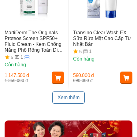
MartiDerm The Originals
Transino Clear Wash EX -
Proteos Screen SPF50+
Sữa Rửa Mặt Cao Cấp Từ
Fluid Cream - Kem Chống
Nhật Bản
Nắng Phổ Rộng Toàn Diện
1
5
Ngừa Lão Hóa, Nám Da
1
5
Còn hàng
Còn hàng
1.147.500
đ
590.000
đ
1.350.000
đ
690.000
đ
Xem thêm