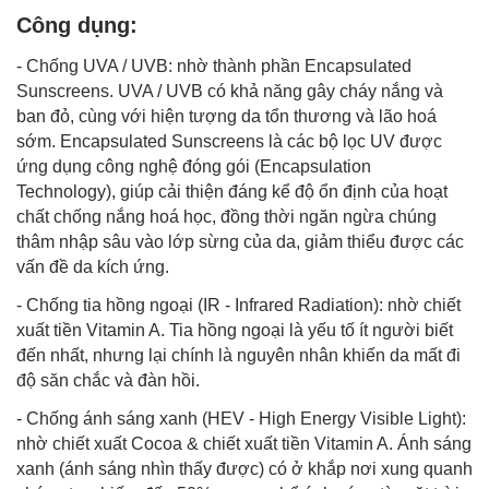
Công dụng:
- Chống UVA / UVB: nhờ thành phần Encapsulated
Sunscreens. UVA / UVB có khả năng gây cháy nắng và
ban đỏ, cùng với hiện tượng da tổn thương và lão hoá
sớm. Encapsulated Sunscreens là các bộ lọc UV được
ứng dụng công nghệ đóng gói (Encapsulation
Technology), giúp cải thiện đáng kể độ ổn định của hoạt
chất chống nắng hoá học, đồng thời ngăn ngừa chúng
thâm nhập sâu vào lớp sừng của da, giảm thiểu được các
vấn đề da kích ứng.
- Chống tia hồng ngoại (IR - Infrared Radiation): nhờ chiết
xuất tiền Vitamin A. Tia hồng ngoại là yếu tố ít người biết
đến nhất, nhưng lại chính là nguyên nhân khiến da mất đi
độ săn chắc và đàn hồi.
- Chống ánh sáng xanh (HEV - High Energy Visible Light):
nhờ chiết xuất Cocoa & chiết xuất tiền Vitamin A. Ánh sáng
xanh (ánh sáng nhìn thấy được) có ở khắp nơi xung quanh