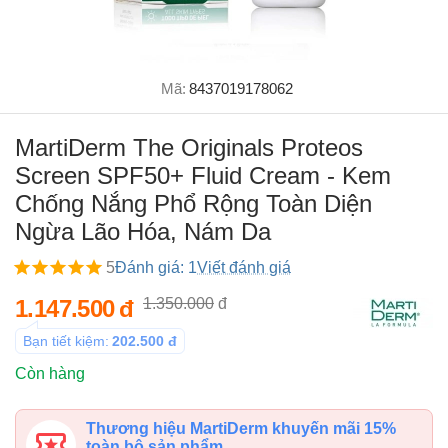
Mã:
8437019178062
MartiDerm The Originals Proteos
Screen SPF50+ Fluid Cream - Kem
Chống Nắng Phổ Rộng Toàn Diện
Ngừa Lão Hóa, Nám Da
5
Đánh giá: 1
Viết đánh giá
1.147.500
đ
1.350.000
đ
Bạn tiết kiệm:
202.500
đ
Còn hàng
Thương hiệu MartiDerm khuyến mãi 15%
toàn bộ sản phẩm