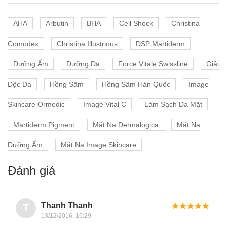
AHA
Arbutin
BHA
Cell Shock
Christina
Comodex
Christina Illustrious
DSP Martiderm
Dưỡng Ẩm
Dưỡng Da
Force Vitale Swissline
Giải
Độc Da
Hồng Sâm
Hồng Sâm Hàn Quốc
Image
Skincare Ormedic
Image Vital C
Làm Sạch Da Mặt
Martiderm Pigment
Mặt Nạ Dermalogica
Mặt Nạ
Dưỡng Ẩm
Mặt Nạ Image Skincare
Đánh giá
Thanh Thanh
T
13/12/2016, 16:29