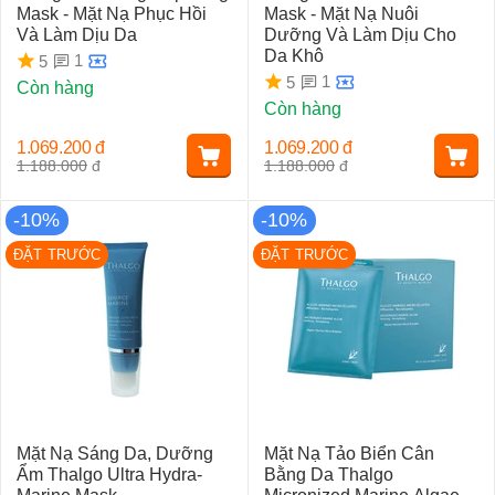
Mask - Mặt Nạ Phục Hồi
Mask - Mặt Nạ Nuôi
Và Làm Dịu Da
Dưỡng Và Làm Dịu Cho
Da Khô
1
5
1
5
Còn hàng
Còn hàng
1.069.200
đ
1.069.200
đ
1.188.000
đ
1.188.000
đ
-10%
-10%
ĐẶT TRƯỚC
ĐẶT TRƯỚC
Mặt Nạ Sáng Da, Dưỡng
Mặt Nạ Tảo Biển Cân
Ẩm Thalgo Ultra Hydra-
Bằng Da Thalgo