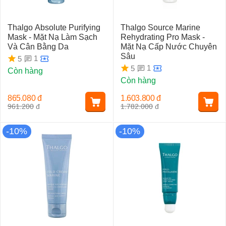
Thalgo Absolute Purifying
Thalgo Source Marine
Mask - Mặt Nạ Làm Sạch
Rehydrating Pro Mask -
Và Cân Bằng Da
Mặt Nạ Cấp Nước Chuyên
Sâu
1
5
1
5
Còn hàng
Còn hàng
865.080
đ
1.603.800
đ
961.200
đ
1.782.000
đ
-10%
-10%