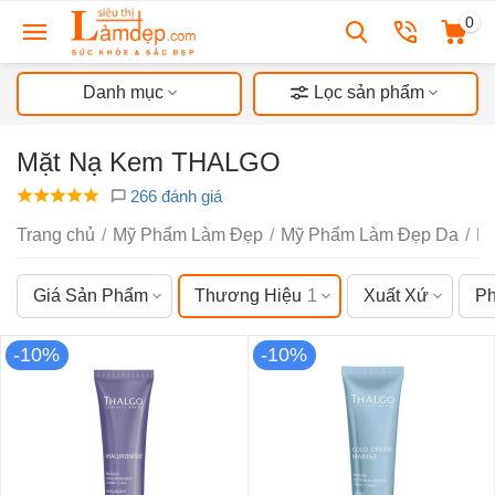
0
Danh mục
Lọc sản phẩm
Mặt Nạ Kem THALGO
266 đánh giá
Trang chủ
/
Mỹ Phẩm Làm Đẹp
/
Mỹ Phẩm Làm Đẹp Da
/
M
Giá Sản Phẩm
Thương Hiệu
1
Xuất Xứ
Ph
-10%
-10%