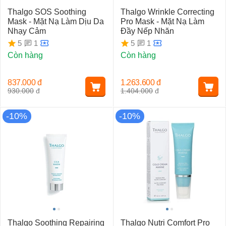
Thalgo SOS Soothing
Thalgo Wrinkle Correcting
Mask - Mặt Nạ Làm Dịu Da
Pro Mask - Mặt Nạ Làm
Nhạy Cảm
Đầy Nếp Nhăn
1
1
5
5
Còn hàng
Còn hàng
837.000
đ
1.263.600
đ
930.000
đ
1.404.000
đ
-10%
-10%
Thalgo Soothing Repairing
Thalgo Nutri Comfort Pro