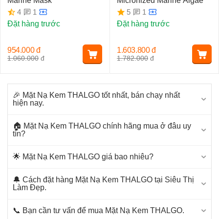
Marine Mask
Micronized Marine Algae
1
1
4
5
Đặt hàng trước
Đặt hàng trước
954.000
đ
1.603.800
đ
1.060.000
đ
1.782.000
đ
🎉 Mặt Nạ Kem THALGO tốt nhất, bán chạy nhất
hiện nay.
🏠 Mặt Nạ Kem THALGO chính hãng mua ở đâu uy
tín?
🌟 Mặt Nạ Kem THALGO giá bao nhiêu?
🔔 Cách đặt hàng Mặt Nạ Kem THALGO tại Siêu Thị
Làm Đẹp.
📞 Bạn cần tư vấn để mua Mặt Nạ Kem THALGO.