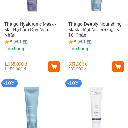
Thalgo Hyaluronic Mask -
Thalgo Deeply Nourishing
Mặt Nạ Làm Đầy Nếp
Mask - Mặt Nạ Dưỡng Da
Nhăn
Từ Pháp
1
1
5
5
Còn hàng
Còn hàng
1.035.000
đ
837.000
đ
1.150.000
đ
930.000
đ
-10%
-10%