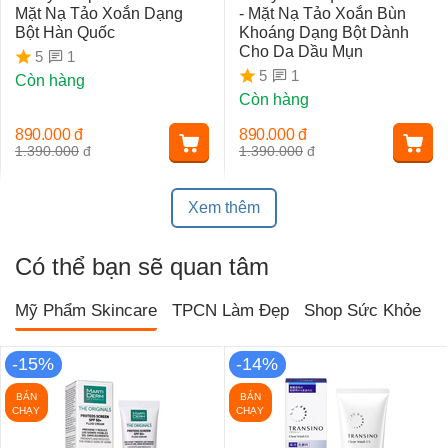
Mặt Nạ Tảo Xoắn Dạng
- Mặt Nạ Tảo Xoắn Bùn
Bột Hàn Quốc
Khoáng Dạng Bột Dành
Cho Da Dầu Mụn
1
5
1
5
Còn hàng
Còn hàng
890.000
đ
890.000
đ
1.390.000
đ
1.390.000
đ
Xem thêm
Có thể bạn sẽ quan tâm
Mỹ Phẩm Skincare
TPCN Làm Đẹp
Shop Sức Khỏe
T
-15%
-14%
BÁN
BÁN
CHẠY
CHẠY