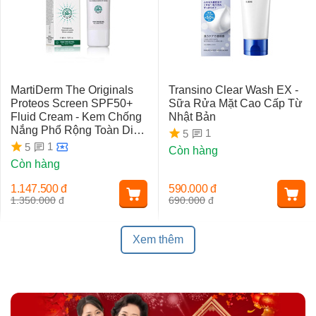
MartiDerm The Originals
Transino Clear Wash EX -
Proteos Screen SPF50+
Sữa Rửa Mặt Cao Cấp Từ
Fluid Cream - Kem Chống
Nhật Bản
Nắng Phổ Rộng Toàn Diện
1
5
Ngừa Lão Hóa, Nám Da
1
5
Còn hàng
Còn hàng
1.147.500
đ
590.000
đ
1.350.000
đ
690.000
đ
Xem thêm