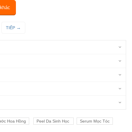
 khác
TIẾP
ước Hoa Hồng
Peel Da Sinh Học
Serum Mọc Tóc