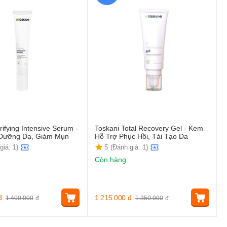
rifying Intensive Serum -
Toskani Total Recovery Gel - Kem
 Dưỡng Da, Giảm Mụn
Hỗ Trợ Phục Hồi, Tái Tạo Da
giá: 1)
5
(Đánh giá: 1)
Còn hàng
đ
1.215.000
đ
1.400.000
đ
1.350.000
đ