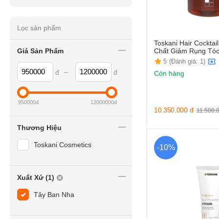
Lọc sản phẩm
Toskani Hair Cocktail
Giá Sản Phẩm
Chất Giảm Rụng Tó
5
(Đánh giá: 1)
–
đ
đ
Còn hàng
950000
đ
12000000
đ
10.350.000
đ
11.500.
Thương Hiệu
Toskani Cosmetics
-10%
Xuất Xứ (1)
Tây Ban Nha