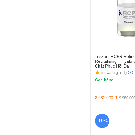
Toskani RCPR Refine
Revitalising + Hyalur
Chất Phục Hồi Da
5
(Đánh giá: 1)
Còn hàng
8.982.000
đ
9.980.00
-10%