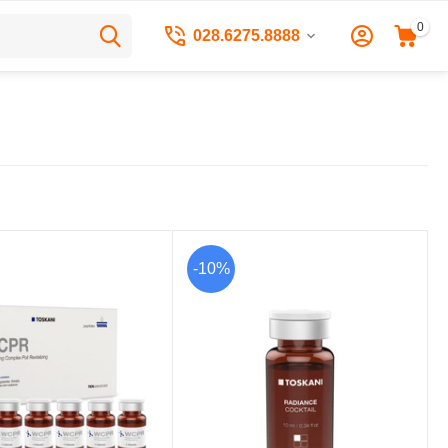
0
028.6275.8888
-10%