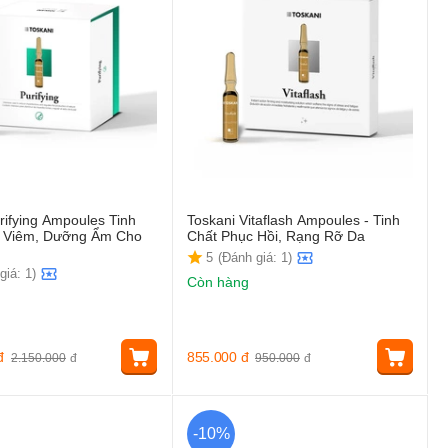
rifying Ampoules Tinh
Toskani Vitaflash Ampoules - Tinh
 Viêm, Dưỡng Ẩm Cho
Chất Phục Hồi, Rạng Rỡ Da
5
(Đánh giá: 1)
giá: 1)
Còn hàng
đ
855.000
đ
2.150.000
đ
950.000
đ
-10%