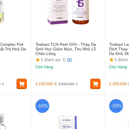
Complex Poli
Toskani TCA Peel 15% - Thay Da
Toskani La
Chất Trẻ Hoá Da
Sinh Học Giảm Mụn, Thu Nhỏ Lỗ
Dịch Thay
Chân Lông
Da Khô, M
5
(Đánh giá: 1)
5
(Đánh 
Còn hàng
Còn hàng
3.150.000
đ
2.250.000
0
đ
3.500.000
đ
-10%
-10%