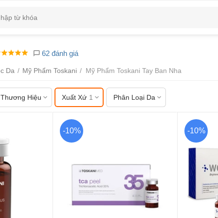
62 đánh giá
c Da
/
Mỹ Phẩm Toskani
/
Mỹ Phẩm Toskani Tay Ban Nha
Thương Hiệu
Xuất Xứ
1
Phân Loại Da
-10%
-10%