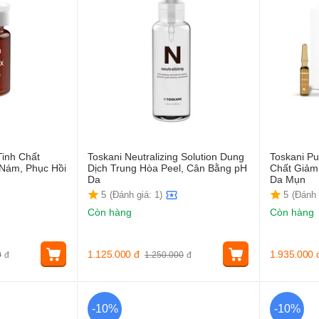
Tinh Chất
Toskani Neutralizing Solution Dung
Toskani Pu
Nám, Phục Hồi
Dịch Trung Hòa Peel, Cân Bằng pH
Chất Giảm
Da
Da Mụn
5
(Đánh giá: 1)
5
(Đánh 
Còn hàng
Còn hàng
1.125.000
đ
1.935.000
0
đ
1.250.000
đ
-10%
-10%