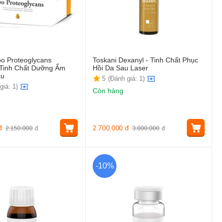
po Proteoglycans
Toskani Dexanyl - Tinh Chất Phục
Tinh Chất Dưỡng Ẩm
Hồi Da Sau Laser
âu
5
(Đánh giá: 1)
giá: 1)
Còn hàng
đ
2.700.000
đ
2.150.000
đ
3.000.000
đ
-10%