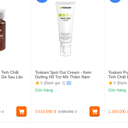
 Tinh Chất
Toskani Spot Out Cream - Kem
Toskani Pu
 Da Sau Lăn
Dưỡng Hỗ Trợ Mờ Thâm Nám
Tinh Chất
5
(Đánh giá: 1)
5
(Đánh 
Còn hàng
Còn hàng
3.510.000
đ
1.260.000
0
đ
3.900.000
đ