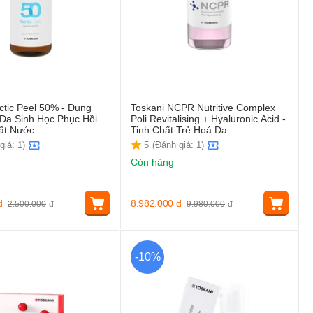
ctic Peel 50% - Dung
Toskani NCPR Nutritive Complex
 Da Sinh Học Phục Hồi
Poli Revitalising + Hyaluronic Acid -
ất Nước
Tinh Chất Trẻ Hoá Da
giá: 1)
5
(Đánh giá: 1)
Còn hàng
đ
8.982.000
đ
2.500.000
đ
9.980.000
đ
-10%