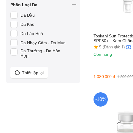
Phân Loại Da
Da Dầu
Da Khô
Da Lão Hoá
Toskani Sun Protect
SPF50+ - Kem Chốn
Da Nhạy Cảm - Da Mụn
5
(Đánh giá: 1)
Da Thường - Da Hỗn
Còn hàng
Hợp
Thiết lập lại
1.080.000
đ
1.200.00
-10%