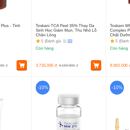
 Plus - Tinh
Toskani TCA Peel 35% Thay Da
Toskani W
c
Sinh Học Giảm Mụn, Thu Nhỏ Lỗ
Complex Pol
Chân Lông
Chất Dưỡn
5
(Đánh giá: 1)
5
(Đánh 
Còn hàng
Còn hàng
3.735.000
đ
8.982.000
000
đ
4.150.000
đ
-10%
-10%