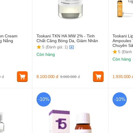
ion Cream
Toskani TKN HA MW 2% - Tinh
Toskani Li
g Nắng
Chất Căng Bóng Da, Giảm Nhăn
Ampoules 
Chuyên S
5
(Đánh giá: 1)
5
(Đánh 
Còn hàng
Còn hàng
8.100.000
đ
1.935.000
0
đ
9.000.000
đ
-10%
-10%