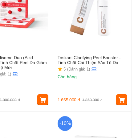
lisome Duo (Acid
Toskani Clarifying Peel Booster -
 - Tinh Chất Peel Da Giảm
Tinh Chất Cải Thiện Sắc Tố Da
ệ Mới
5
(Đánh giá: 1)
giá: 1)
Còn hàng
1.665.000
đ
1.000.000
đ
1.850.000
đ
-10%