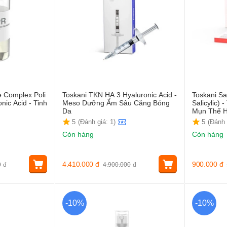
 Complex Poli
Toskani TKN HA 3 Hyaluronic Acid -
Toskani Sa
onic Acid - Tinh
Meso Dưỡng Ẩm Sâu Căng Bóng
Salicylic)
Da
Mụn Thế H
5
(Đánh giá: 1)
5
(Đánh 
Còn hàng
Còn hàng
4.410.000
đ
900.000
đ
0
đ
4.900.000
đ
-10%
-10%