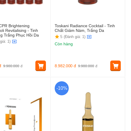
CPR Brightening
Toskani Radiance Cocktail - Tinh
i Revitalising - Tinh
Chất Giảm Nám, Trắng Da
g Trắng Phục Hồi Da
5
(Đánh giá: 1)
giá: 1)
Còn hàng
đ
8.982.000
đ
9.980.000
đ
9.980.000
đ
-10%