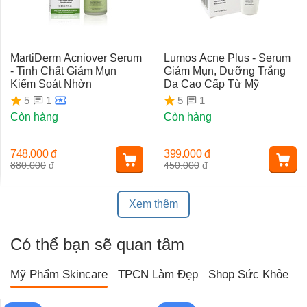
MartiDerm Acniover Serum
Lumos Acne Plus - Serum
- Tinh Chất Giảm Mụn
Giảm Mụn, Dưỡng Trắng
Kiểm Soát Nhờn
Da Cao Cấp Từ Mỹ
1
1
5
5
Còn hàng
Còn hàng
748.000
đ
399.000
đ
880.000
đ
450.000
đ
Xem thêm
Có thể bạn sẽ quan tâm
Mỹ Phẩm Skincare
TPCN Làm Đẹp
Shop Sức Khỏe
T