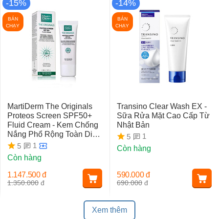
-15%
-14%
BÁN
BÁN
CHẠY
CHẠY
MartiDerm The Originals
Transino Clear Wash EX -
Proteos Screen SPF50+
Sữa Rửa Mặt Cao Cấp Từ
Fluid Cream - Kem Chống
Nhật Bản
Nắng Phổ Rộng Toàn Diện
1
5
Ngừa Lão Hóa, Nám Da
1
5
Còn hàng
Còn hàng
1.147.500
đ
590.000
đ
1.350.000
đ
690.000
đ
Xem thêm