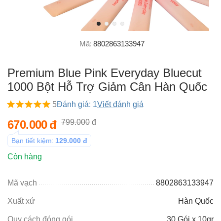
Mã:
8802863133947
Premium Blue Pink Everyday Bluecut
1000 Bột Hỗ Trợ Giảm Cân Hàn Quốc
5
Đánh giá: 1
Viết đánh giá
670.000
đ
799.000
đ
Bạn tiết kiệm:
129.000
đ
Còn hàng
Mã vạch
8802863133947
Xuất xứ
Hàn Quốc
Quy cách đóng gói
30 Gói x 10gr