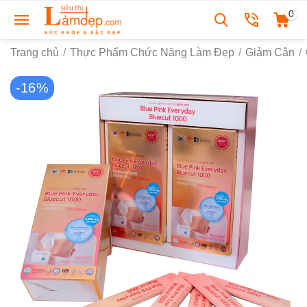
0
Trang chủ
/
Thực Phẩm Chức Năng Làm Đẹp
/
Giảm Cân
/
-16%