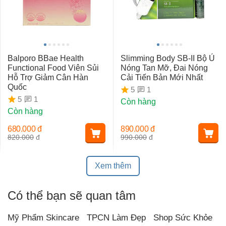
Balporo BBae Health
Slimming Body SB-II Bộ Ủ
Functional Food Viên Sủi
Nóng Tan Mỡ, Đai Nóng
Hỗ Trợ Giảm Cân Hàn
Cải Tiến Bản Mới Nhất
Quốc
1
5
1
5
Còn hàng
Còn hàng
680.000
đ
890.000
đ
820.000
đ
990.000
đ
Xem thêm
Có thể bạn sẽ quan tâm
Mỹ Phẩm Skincare
TPCN Làm Đẹp
Shop Sức Khỏe
T