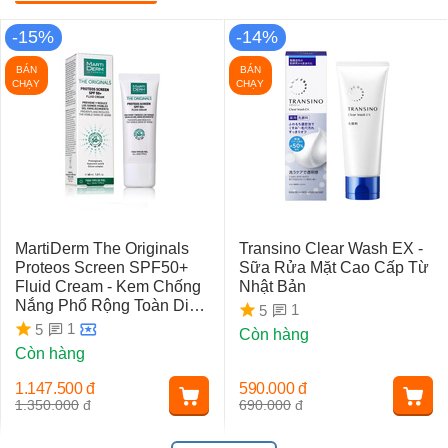
-15%
-14%
BÁN
BÁN
CHẠY
CHẠY
MartiDerm The Originals
Transino Clear Wash EX -
Proteos Screen SPF50+
Sữa Rửa Mặt Cao Cấp Từ
Fluid Cream - Kem Chống
Nhật Bản
Nắng Phổ Rộng Toàn Diện
1
5
Ngừa Lão Hóa, Nám Da
1
5
Còn hàng
Còn hàng
1.147.500
đ
590.000
đ
1.350.000
đ
690.000
đ