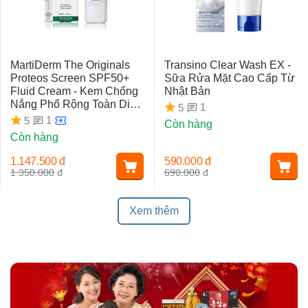
MartiDerm The Originals
Transino Clear Wash EX -
Proteos Screen SPF50+
Sữa Rửa Mặt Cao Cấp Từ
Fluid Cream - Kem Chống
Nhật Bản
Nắng Phổ Rộng Toàn Diện
1
5
Ngừa Lão Hóa, Nám Da
1
5
Còn hàng
Còn hàng
1.147.500
đ
590.000
đ
1.350.000
đ
690.000
đ
Xem thêm