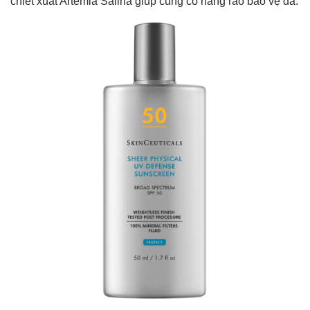
chiết xuất Artemia Salina giúp củng cố hàng rào bảo vệ da.