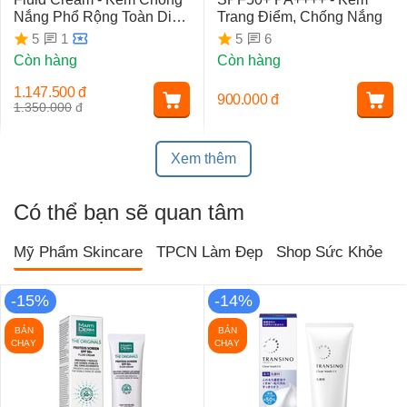
Nắng Phổ Rộng Toàn Diện
Trang Điểm, Chống Nắng
Ngừa Lão Hóa, Nám Da
1
6
5
5
Còn hàng
Còn hàng
1.147.500
đ
900.000
đ
1.350.000
đ
Xem thêm
Có thể bạn sẽ quan tâm
Mỹ Phẩm Skincare
TPCN Làm Đẹp
Shop Sức Khỏe
T
-15%
-14%
BÁN
BÁN
CHẠY
CHẠY