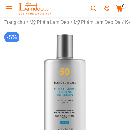
0
Trang chủ
/
Mỹ Phẩm Làm Đẹp
/
Mỹ Phẩm Làm Đẹp Da
/
K
-5%