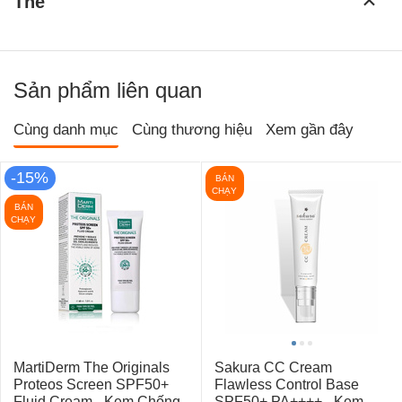
Thẻ
Sản phẩm liên quan
Cùng danh mục
Cùng thương hiệu
Xem gần đây
-15%
BÁN
CHẠY
BÁN
CHẠY
MartiDerm The Originals
Sakura CC Cream
Proteos Screen SPF50+
Flawless Control Base
Fluid Cream - Kem Chống
SPF50+ PA++++ - Kem