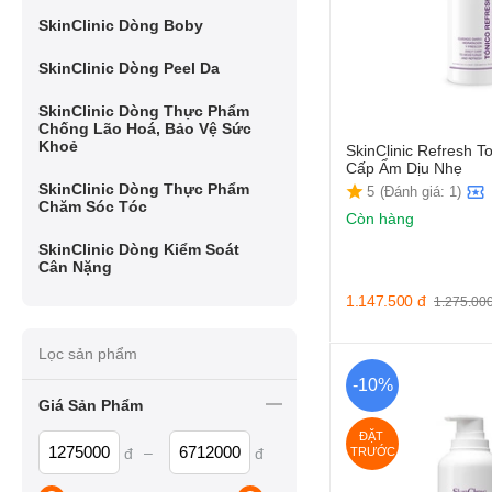
SkinClinic Dòng Boby
SkinClinic Dòng Peel Da
SkinClinic Dòng Thực Phẩm
Chống Lão Hoá, Bảo Vệ Sức
Khoẻ
SkinClinic Refresh T
Cấp Ẩm Dịu Nhẹ
SkinClinic Dòng Thực Phẩm
5
(Đánh giá: 1)
Chăm Sóc Tóc
Còn hàng
SkinClinic Dòng Kiểm Soát
Cân Nặng
1.147.500
đ
1.275.00
Lọc sản phẩm
-10%
Giá Sản Phẩm
ĐẶT 
–
đ
đ
TRƯỚC