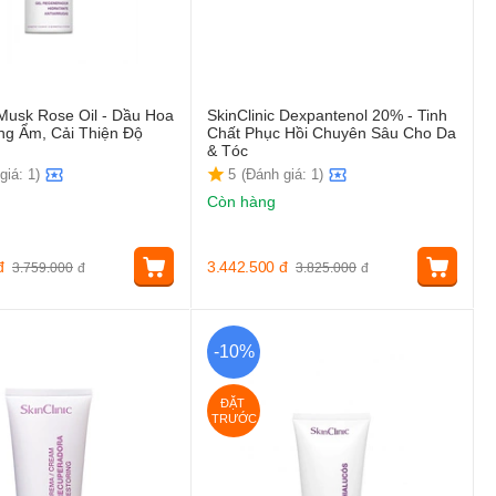
 Musk Rose Oil - Dầu Hoa
SkinClinic Dexpantenol 20% - Tinh
g Ẩm, Cải Thiện Độ
Chất Phục Hồi Chuyên Sâu Cho Da
& Tóc
giá: 1)
5
(Đánh giá: 1)
Còn hàng
đ
3.442.500
đ
3.759.000
đ
3.825.000
đ
-10%
ĐẶT 
TRƯỚC