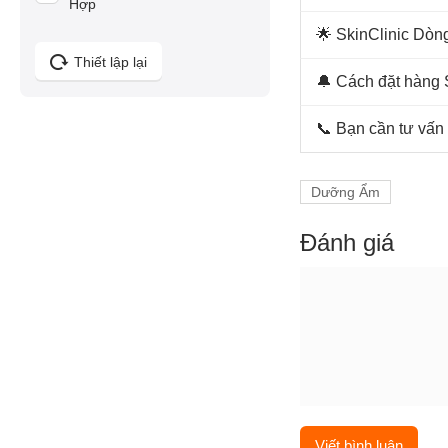
Hợp
🌟 SkinClinic Dò
Thiết lập lại
🔔 Cách đặt hàng
📞 Bạn cần tư vấ
Dưỡng Ẩm
Đánh giá
Viết bình luận