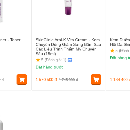
oner - Toner
SkinClinic Arni-K Vita Cream - Kem
Kem Dưỡng
Chuyên Dùng Giảm Sưng Bầm Sau
Hồi Da Ski
Các Liệu Trình Thẩm Mỹ Chuyên
5
(Đánh 
Sâu (15ml)
Đặt hàng t
5
(Đánh giá: 1)
Đặt hàng trước
1.570.500
đ
1.184.400
0
đ
1.745.000
đ