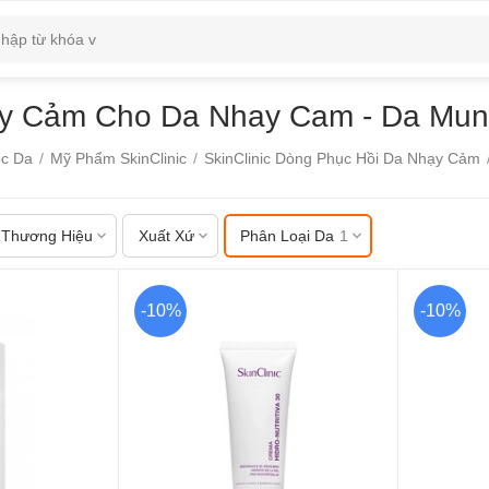
hạy Cảm Cho Da Nhay Cam - Da Mun
c Da
/
Mỹ Phẩm SkinClinic
/
SkinClinic Dòng Phục Hồi Da Nhạy Cảm
Thương Hiệu
Xuất Xứ
Phân Loại Da
1
-10%
-10%