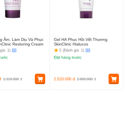
 Ẩm, Làm Dịu Và Phục
Gel HA Phục Hồi Vết Thương
nClinic Restoring Cream
SkinClinic Hialucos
giá: 1)
5
(Đánh giá: 1)
rước
Đặt hàng trước
đ
2.520.000
đ
1.316.000
đ
2.800.000
đ