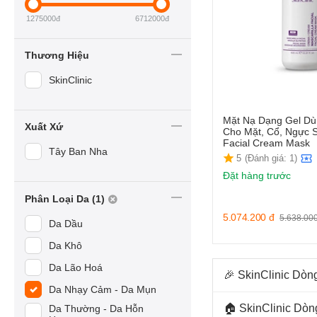
1275000
đ
6712000
đ
Thương Hiệu
SkinClinic
Mặt Nạ Dạng Gel D
Xuất Xứ
Cho Mặt, Cổ, Ngực S
Facial Cream Mask
Tây Ban Nha
5
(Đánh giá: 1)
Đặt hàng trước
Phân Loại Da (1)
5.074.200
đ
5.638.00
Da Dầu
Da Khô
Da Lão Hoá
🎉 SkinClinic Dòn
Da Nhạy Cảm - Da Mụn
🏠 SkinClinic Dò
Da Thường - Da Hỗn