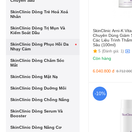
Chuyên Sâu
SkinClinic Dòng Trẻ Hoá Xoá
Nhăn
SkinClinic Dòng Trị Mụn Và
SkinClinic Arni-K Vi
Kiểm Soát Dầu
Chuyên Dùng Giảm 
Các Liệu Trình Thẩ
SkinClinic Dòng Phục Hồi Da
Sâu (100ml)
Nhạy Cảm
5
(Đánh giá: 1)
Còn hàng
SkinClinic Dòng Chăm Sóc
Mắt
6.040.800
đ
6.712.00
SkinClinic Dòng Mặt Nạ
SkinClinic Dòng Duỡng Môi
-10%
SkinClinic Dòng Chống Nắng
SkinClinic Dòng Serum Và
Booster
SkinClinic Dòng Nâng Cơ