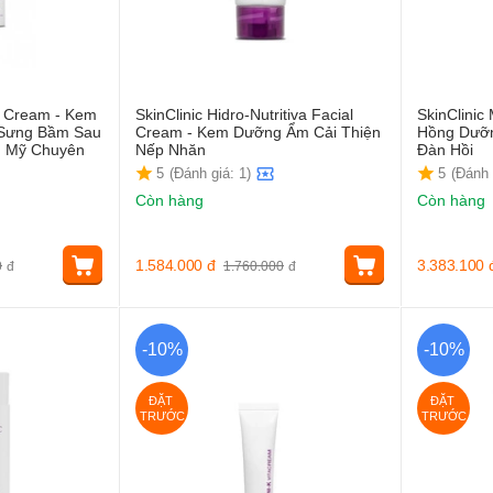
ta Cream - Kem
SkinClinic Hidro-Nutritiva Facial
SkinClinic
Sưng Bầm Sau
Cream - Kem Dưỡng Ẩm Cải Thiện
Hồng Dưỡn
m Mỹ Chuyên
Nếp Nhăn
Đàn Hồi
5
(Đánh giá: 1)
5
(Đánh 
Còn hàng
Còn hàng
1.584.000
đ
3.383.100
0
đ
1.760.000
đ
-10%
-10%
ĐẶT 
ĐẶT 
TRƯỚC
TRƯỚC