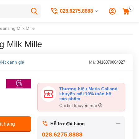
0
028.6275.8888
ansing Milk Mille
Milk Mille
Viết đánh giá
Mã:
3416070004027
Thương hiệu Maria Galland
khuyến mãi 10% toàn bộ
sản phẩm
Chi tiết khuyến mãi
Hỗ trợ đặt hàng
t hàng
028.6275.8888