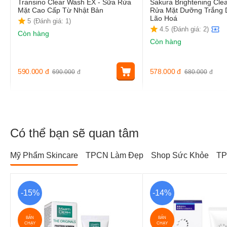
Transino Clear Wash EX - Sữa Rửa
Sakura Brightening Cle
Mặt Cao Cấp Từ Nhật Bản
Rửa Mặt Dưỡng Trắng 
Lão Hoá
5
(Đánh giá: 1)
4.5
(Đánh giá: 2)
Còn hàng
Còn hàng
590.000
đ
578.000
đ
690.000
đ
680.000
đ
Có thể bạn sẽ quan tâm
Mỹ Phẩm Skincare
TPCN Làm Đẹp
Shop Sức Khỏe
TP
-15%
-14%
BÁN
BÁN
CHẠY
CHẠY