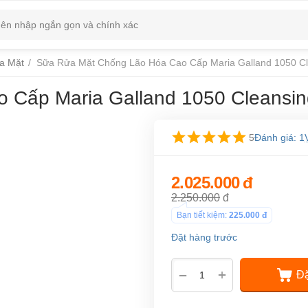
a Mặt
/
Sữa Rửa Mặt Chống Lão Hóa Cao Cấp Maria Galland 1050 Cle
Cấp Maria Galland 1050 Cleansing 
5
Đánh giá: 1
2.025.000
đ
2.250.000
đ
Bạn tiết kiệm:
225.000
đ
Đặt hàng trước
+
−
Đặ