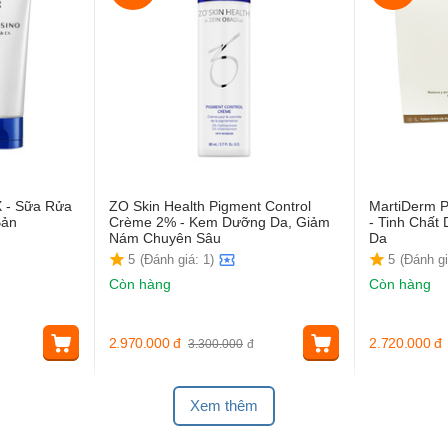
X - Sữa Rửa
ZO Skin Health Pigment Control
MartiDerm P
Bản
Crème 2% - Kem Dưỡng Da, Giảm
- Tinh Chấ
Nám Chuyên Sâu
Da
5
(Đánh giá: 1)
5
(Đánh gi
Còn hàng
Còn hàng
2.970.000
đ
2.720.000
đ
3.300.000
đ
Xem thêm