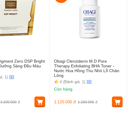
igment Zero DSP Bright
Obagi Clenziderm M.D Pore
t Dưỡng Sáng Đều Màu
Therapy Exfoliating BHA Toner -
Nước Hoa Hồng Thu Nhỏ Lỗ Chân
Lông
á: 1)
4
(Đánh giá: 1)
Còn hàng
1.125.000
đ
3.200.000
đ
1.250.000
đ