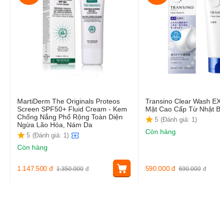
MartiDerm The Originals Proteos
Transino Clear Wash E
Screen SPF50+ Fluid Cream - Kem
Mặt Cao Cấp Từ Nhật 
Chống Nắng Phổ Rộng Toàn Diện
5
(Đánh giá: 1)
Ngừa Lão Hóa, Nám Da
Còn hàng
5
(Đánh giá: 1)
Còn hàng
1.147.500
đ
590.000
đ
1.350.000
đ
690.000
đ