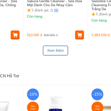
anser - Sữa
Sakura Gentle Cleanser - Sữa Rửa
Swissline Ce
Da, Chống
Mặt Dành Cho Da Nhạy Cảm
Cleansing 
Trắng Da
5
(Đánh giá: 2)
5
(Đánh gi
Còn hàng
Còn hàng
510.000
đ
2.683.930
đ
600.000
đ
Xem thêm
CN Hỗ Trợ
-10%
-15%
BÁN
BÁN
CHẠY
CHẠY