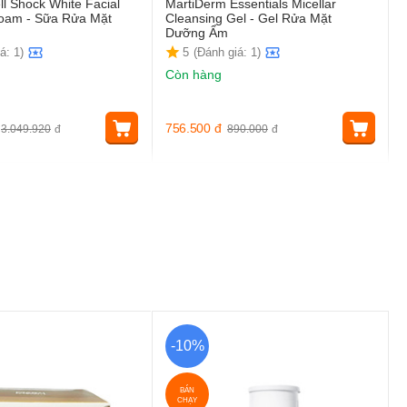
ll Shock White Facial
MartiDerm Essentials Micellar
Foam - Sữa Rửa Mặt
Cleansing Gel - Gel Rửa Mặt
Dưỡng Ẩm
á: 1)
5
(Đánh giá: 1)
Còn hàng
756.500
đ
3.049.920
đ
890.000
đ
-10%
BÁN
CHẠY