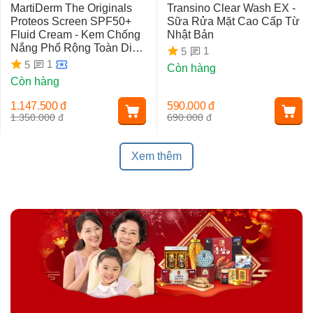
MartiDerm The Originals
Transino Clear Wash EX -
Proteos Screen SPF50+
Sữa Rửa Mặt Cao Cấp Từ
Fluid Cream - Kem Chống
Nhật Bản
Nắng Phổ Rộng Toàn Diện
1
5
Ngừa Lão Hóa, Nám Da
1
5
Còn hàng
Còn hàng
1.147.500
đ
590.000
đ
1.350.000
đ
690.000
đ
Xem thêm