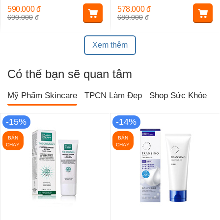
590.000
đ
578.000
đ
690.000
đ
680.000
đ
Xem thêm
Có thể bạn sẽ quan tâm
Mỹ Phẩm Skincare
TPCN Làm Đẹp
Shop Sức Khỏe
T
-15%
-14%
BÁN
BÁN
CHẠY
CHẠY