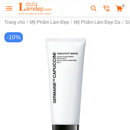
0
Trang chủ
/
Mỹ Phẩm Làm Đẹp
/
Mỹ Phẩm Làm Đẹp Da
/
S
-10%