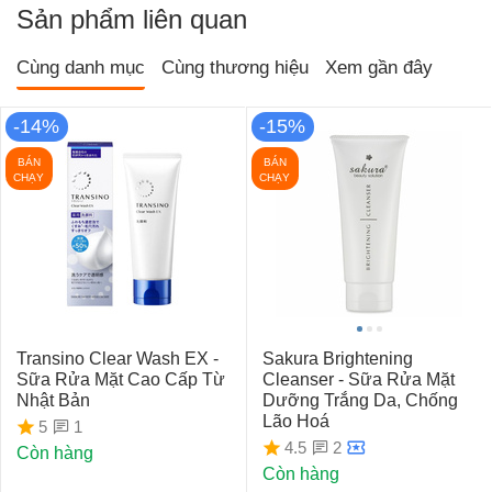
Sản phẩm liên quan
Cùng danh mục
Cùng thương hiệu
Xem gần đây
-14%
-15%
BÁN
BÁN
CHẠY
CHẠY
Transino Clear Wash EX -
Sakura Brightening
Sữa Rửa Mặt Cao Cấp Từ
Cleanser - Sữa Rửa Mặt
Nhật Bản
Dưỡng Trắng Da, Chống
Lão Hoá
1
5
2
4.5
Còn hàng
Còn hàng