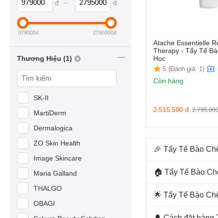
–
đ
đ
979000
đ
2795000
đ
Atache Essentielle 
Therapy - Tẩy Tế Bà
Thương Hiệu (1)
Học
5
(Đánh giá: 1)
Còn hàng
SK-II
2.515.500
đ
2.795.00
MartiDerm
Dermalogica
ZO Skin Health
🎉 Tẩy Tế Bào Chết
Image Skincare
🏠 Tẩy Tế Bào Chế
Maria Galland
THALGO
🌟 Tẩy Tế Bào Chế
OBAGI
🔔 Cách đặt hàng 