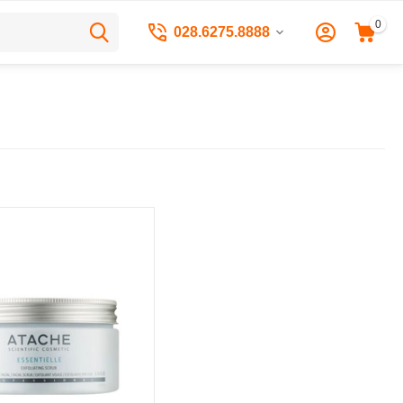
0
028.6275.8888