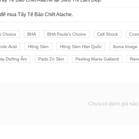
 để mua Tẩy Tế Bào Chết Atache.
s Choice
BHA
BHA Paula's Choice
Cell Shock
Cosm
olic Acid
Hồng Sâm
Hồng Sâm Hàn Quốc
Iluma Image
Nạ Dưỡng Ẩm
Pads Zo Skin
Peeling Maria Galland
Rene
Chưa có đánh giá nào