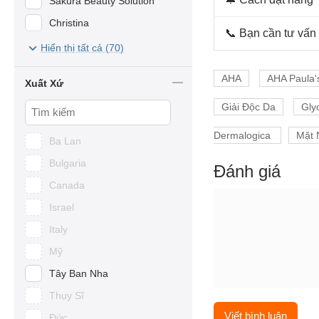
Sakura Beauty Solution
Christina
📞 Bạn cần tư vấn
Swissline
Hiển thị tất cả (70)
Dr.Belter
AHA
AHA Paula'
Xuất Xứ
Dr.Spiller
Giải Độc Da
Glyc
MD Dermatics
Germaine De Capuccini
Dermalogica
Mặt 
Ba Lan
Lanopearl
Bulgaria
Đánh giá
Jean d'Arcel
Canada
Neova
Israel
Vivant Skincare
Italy
Murad
Mỹ
Cosmeheal Korea
Tây Ban Nha
Mesoestetic
Thụy Sĩ
LANCI
Viết bình luận
Đức