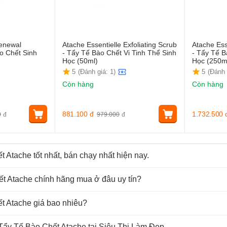
Renewal
Atache Essentielle Exfoliating Scrub
Atache Ess
o Chết Sinh
- Tẩy Tế Bào Chết Vi Tinh Thể Sinh
- Tẩy Tế B
Học (50ml)
Học (250m
5
(Đánh giá: 1)
5
(Đánh 
Còn hàng
Còn hàng
881.100
đ
1.732.500
0
đ
979.000
đ
 Atache tốt nhất, bán chạy nhất hiện nay.
t Atache chính hãng mua ở đâu uy tín?
t Atache giá bao nhiêu?
Tẩy Tế Bào Chết Atache tại Siêu Thị Làm Đẹp.