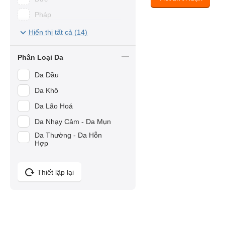
Paula's Choice
Pháp
Sheeskin
Úc
Hiển thị tất cả (14)
My Gold
Nhật Bản
Eveline
Phân Loại Da
Hàn Quốc
SkinClinic
Da Dầu
Việt Nam
CHO NAMI
Da Khô
VICHY
Da Lão Hoá
Dabo
Da Nhạy Cảm - Da Mụn
AHOHWA
Da Thường - Da Hỗn
Hợp
AINHOA
Annemarie Borlind
Thiết lập lại
Asap
Atache
Beauty Med