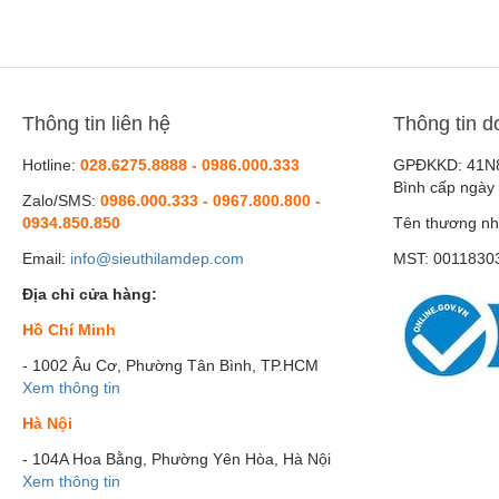
Bellmona
BePOS
Bruno Vassari
Candid
Thông tin liên hệ
Thông tin d
Casmara
Hotline:
028.6275.8888 - 0986.000.333
GPĐKKD: 41N
Cell Fusion C
Bình cấp ngày
Zalo/SMS:
0986.000.333 - 0967.800.800 -
CMD Cosmetic
0934.850.850
Tên thương nh
DADO SENS
Email:
info@sieuthilamdep.com
MST: 0011830
Décaar
Địa chỉ cửa hàng:
Dermedic
Hồ Chí Minh
Dibi Milano
- 1002 Âu Cơ, Phường Tân Bình, TP.HCM
DrCeutics
Xem thông tin
Ella Baché
Hà Nội
Floslek
- 104A Hoa Bằng, Phường Yên Hòa, Hà Nội
Xem thông tin
GiCos