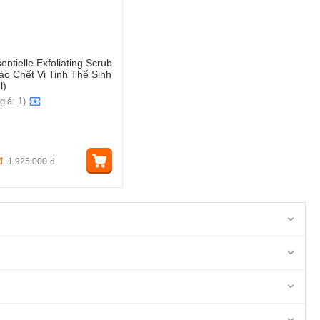
entielle Exfoliating Scrub
ào Chết Vi Tinh Thể Sinh
l)
giá: 1)
đ
1.925.000
đ