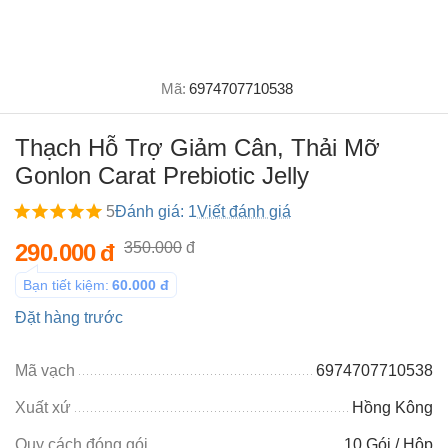
Mã:
6974707710538
Thạch Hỗ Trợ Giảm Cân, Thải Mỡ
Gonlon Carat Prebiotic Jelly
5
Đánh giá: 1
Viết đánh giá
290.000
đ
350.000
đ
Bạn tiết kiệm:
60.000
đ
Đặt hàng trước
Mã vạch
6974707710538
Xuất xứ
Hồng Kông
Quy cách đóng gói
10 Gói / Hộp