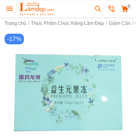
0
Trang chủ
/
Thực Phẩm Chức Năng Làm Đẹp
/
Giảm Cân
/
-17%