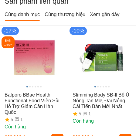
Sản phẩm liên quan
Cùng danh mục
Cùng thương hiệu
Xem gần đây
-17%
-10%
BÁN
CHẠY
Balporo BBae Health
Slimming Body SB-II Bộ Ủ
Functional Food Viên Sủi
Nóng Tan Mỡ, Đai Nóng
Hỗ Trợ Giảm Cân Hàn
Cải Tiến Bản Mới Nhất
Quốc
1
5
1
5
Còn hàng
Còn hàng