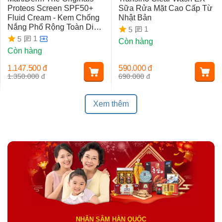
Proteos Screen SPF50+
Sữa Rửa Mặt Cao Cấp Từ
Fluid Cream - Kem Chống
Nhật Bản
Nắng Phổ Rộng Toàn Diện
1
5
Ngừa Lão Hóa, Nám Da
1
5
Còn hàng
Còn hàng
1.147.500
đ
590.000
đ
1.350.000
đ
690.000
đ
Xem thêm
NHÂN SÂM HÀN QUỐC