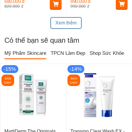
680.000
đ
890.000
đ
820.000
đ
990.000
đ
Xem thêm
Có thể bạn sẽ quan tâm
Mỹ Phẩm Skincare
TPCN Làm Đẹp
Shop Sức Khỏe
T
-15%
-14%
BÁN
BÁN
CHẠY
CHẠY
MartiDerm The Originals
Transino Clear Wash EX -