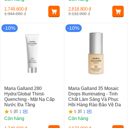
1.749.600
đ
2.818.800
đ
1.944.000
đ
3.132.000
đ
-10%
-10%
Maria Galland 280
Maria Galland 35 Mosaic
Hydra'Global Thirst-
Drops Illuminating - Tinh
Quenching - Mặt Nạ Cấp
Chất Làm Sáng Và Phục
Nước Đa Tầng
Hồi Hàng Rào Bảo Vệ Da
1
1
5
5
Còn hàng
Còn hàng