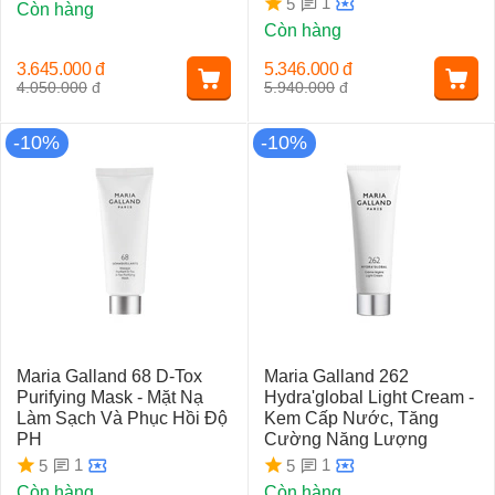
1
5
Còn hàng
Còn hàng
3.645.000
đ
5.346.000
đ
4.050.000
đ
5.940.000
đ
-10%
-10%
Maria Galland 68 D-Tox
Maria Galland 262
Purifying Mask - Mặt Nạ
Hydra'global Light Cream -
Làm Sạch Và Phục Hồi Độ
Kem Cấp Nước, Tăng
PH
Cường Năng Lượng
1
1
5
5
Còn hàng
Còn hàng