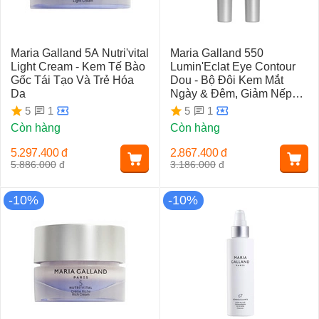
Hầu hết các sản phẩm cũng như các liệu trình chăm sóc
sắc đẹp của Maria Galland giờ đây đã tạo thành một mạng
lưới với hơn 10,000 Beauty Salon cao cấp; là một trong
Maria Galland 5A Nutri'vital
Maria Galland 550
những thương hiệu mỹ phẩm chuyên nghiệp hàng đầu
Light Cream - Kem Tế Bào
Lumin'Eclat Eye Contour
trên thế giới.
Gốc Tái Tạo Và Trẻ Hóa
Dou - Bộ Đôi Kem Mắt
Da
Ngày & Đêm, Giảm Nếp
Nhăn, Quầng Thâm, Bọng
1
1
5
5
Mắt
Còn hàng
Còn hàng
5.297.400
đ
2.867.400
đ
5.886.000
đ
3.186.000
đ
-10%
-10%