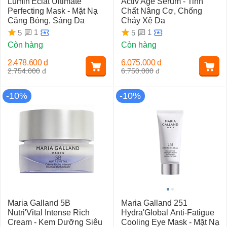
Lumin'Eclat Ultimate
Activ'Age Serum - Tinh
Perfecting Mask - Mặt Nạ
Chất Nâng Cơ, Chống
Căng Bóng, Sáng Da
Chảy Xệ Da
1
1
5
5
Còn hàng
Còn hàng
2.478.600
đ
6.075.000
đ
2.754.000
đ
6.750.000
đ
-10%
-10%
Maria Galland 5B
Maria Galland 251
Nutri'Vital Intense Rich
Hydra'Global Anti-Fatigue
Cream - Kem Dưỡng Siêu
Cooling Eye Mask - Mặt Nạ