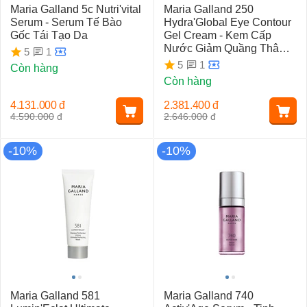
Maria Galland 5c Nutri'vital
Maria Galland 250
Serum - Serum Tế Bào
Hydra'Global Eye Contour
Gốc Tái Tạo Da
Gel Cream - Kem Cấp
Nước Giảm Quầng Thâm,
1
5
Bọng Mắt
1
5
Còn hàng
Còn hàng
4.131.000
đ
2.381.400
đ
4.590.000
đ
2.646.000
đ
-10%
-10%
Maria Galland 581
Maria Galland 740