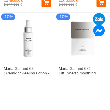
1.749.600
đ
2.673.000
đ
1.944.000
đ
2.970.000
đ
-10%
-10%
Maria Galland 63
Maria Galland 681
Overnight Peeling Lotion -
Lift'Expert Smoothing
Lotion Thay Mới Làn Da
Patches - Mặt Nạ Miếng
Ban Đêm
Làm Mịn Nếp Nhăn
1
1
5
5
Còn hàng
Còn hàng
1.798.200
đ
2.721.600
đ
1.998.000
đ
3.024.000
đ