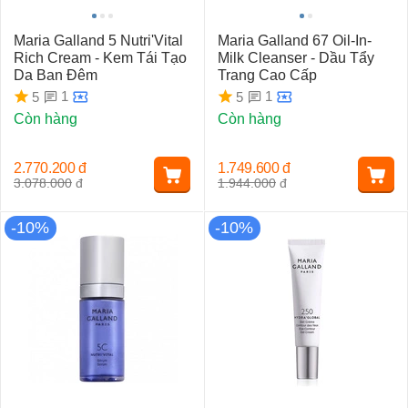
Maria Galland 5 Nutri'Vital
Maria Galland 67 Oil-In-
Rich Cream - Kem Tái Tạo
Milk Cleanser - Dầu Tẩy
Da Ban Đêm
Trang Cao Cấp
1
1
5
5
Còn hàng
Còn hàng
2.770.200
đ
1.749.600
đ
3.078.000
đ
1.944.000
đ
-10%
-10%