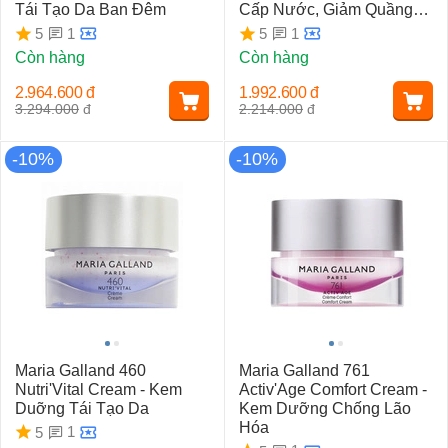
Tái Tạo Da Ban Đêm
Cấp Nước, Giảm Quầng
Thâm Bọng Mắt
1
1
5
5
Còn hàng
Còn hàng
2.964.600
đ
1.992.600
đ
3.294.000
đ
2.214.000
đ
-10%
-10%
Maria Galland 460
Maria Galland 761
Nutri'Vital Cream - Kem
Activ'Age Comfort Cream -
Duỡng Tái Tạo Da
Kem Dưỡng Chống Lão
Hóa
1
5