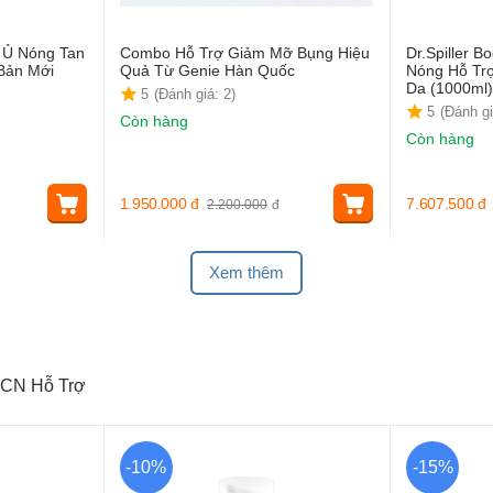
ộ Ủ Nóng Tan
Combo Hỗ Trợ Giảm Mỡ Bụng Hiệu
Dr.Spiller B
 Bản Mới
Quả Từ Genie Hàn Quốc
Nóng Hỗ Tr
Da (1000ml
5
(Đánh giá: 2)
5
(Đánh gi
Còn hàng
Còn hàng
1.950.000
đ
7.607.500
đ
2.200.000
đ
Xem thêm
CN Hỗ Trợ
-10%
-15%