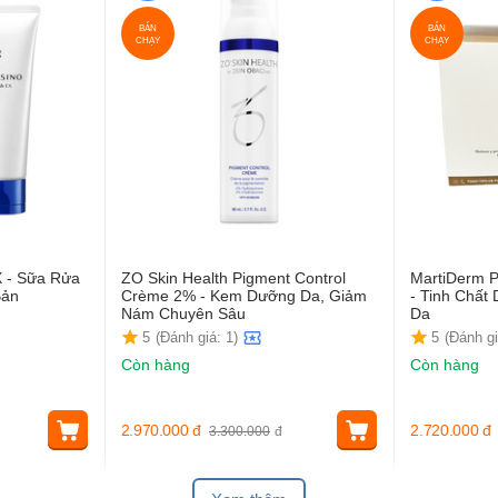
BÁN
BÁN
CHẠY
CHẠY
X - Sữa Rửa
ZO Skin Health Pigment Control
MartiDerm P
Bản
Crème 2% - Kem Dưỡng Da, Giảm
- Tinh Chấ
Nám Chuyên Sâu
Da
5
(Đánh giá: 1)
5
(Đánh gi
Còn hàng
Còn hàng
2.970.000
đ
2.720.000
đ
3.300.000
đ