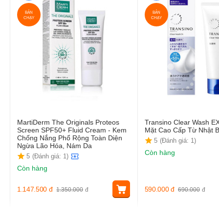
BÁN
BÁN
CHẠY
CHẠY
MartiDerm The Originals Proteos
Transino Clear Wash E
Screen SPF50+ Fluid Cream - Kem
Mặt Cao Cấp Từ Nhật 
Chống Nắng Phổ Rộng Toàn Diện
5
(Đánh giá: 1)
Ngừa Lão Hóa, Nám Da
Còn hàng
5
(Đánh giá: 1)
Còn hàng
1.147.500
đ
590.000
đ
1.350.000
đ
690.000
đ