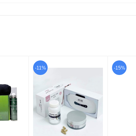
-11%
-15%