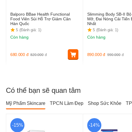
Balporo BBae Health Functional
Slimming Body SB-II B
Food Viên Sủi Hỗ Trợ Giảm Cân
Mỡ, Đai Nóng Cải Tiến
Hàn Quốc
Nhất
5
(Đánh giá: 1)
5
(Đánh giá: 1)
Còn hàng
Còn hàng
680.000
đ
890.000
đ
820.000
đ
990.000
đ
Có thể bạn sẽ quan tâm
Mỹ Phẩm Skincare
TPCN Làm Đẹp
Shop Sức Khỏe
TP
-15%
-14%