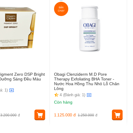
BÁN
CHẠY
igment Zero DSP Bright
Obagi Clenziderm M.D Pore
t Dưỡng Sáng Đều Màu
Therapy Exfoliating BHA Toner -
Nước Hoa Hồng Thu Nhỏ Lỗ Chân
Lông
á: 1)
4
(Đánh giá: 1)
Còn hàng
1.125.000
đ
3.200.000
đ
1.250.000
đ