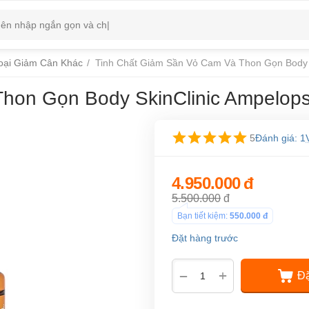
oại Giảm Cân Khác
/
Tinh Chất Giảm Sần Vỏ Cam Và Thon Gọn Body S
hon Gọn Body SkinClinic Ampelopsi
5
Đánh giá: 1
4.950.000
đ
5.500.000
đ
Bạn tiết kiệm:
550.000
đ
Đặt hàng trước
+
−
Đặ