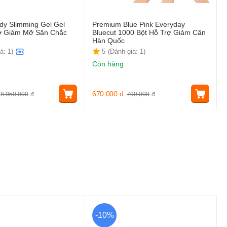
ody Slimming Gel Gel
Premium Blue Pink Everyday
ợ Giảm Mỡ Săn Chắc
Bluecut 1000 Bột Hỗ Trợ Giảm Cân
)
Hàn Quốc
á: 1)
5
(Đánh giá: 1)
Còn hàng
670.000
đ
8.950.000
đ
799.000
đ
-10%