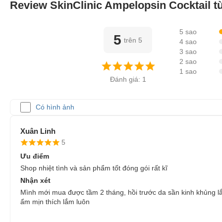
Review SkinClinic Ampelopsin Cocktail 
5 sao
5
trên 5
4 sao
3 sao
2 sao
1 sao
Đánh giá: 1
Có hình ảnh
Xuân Linh
5
Ưu điểm
Shop nhiệt tình và sản phẩm tốt đóng gói rất kĩ
Nhận xét
Mình mới mua được tầm 2 tháng, hồi trước da sần kinh khủng lắ
ẩm mịn thích lắm luôn