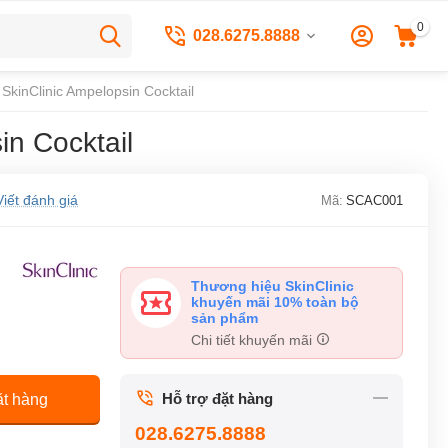
0
028.6275.8888
kinClinic Ampelopsin Cocktail
n Cocktail
Viết đánh giá
Mã:
SCAC001
Thương hiệu SkinClinic
khuyến mãi 10% toàn bộ
sản phẩm
Chi tiết khuyến mãi
Hỗ trợ đặt hàng
t hàng
028.6275.8888