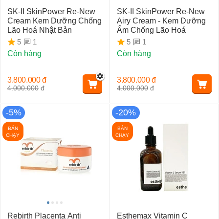
SK-II SkinPower Re-New
SK-II SkinPower Re-New
Cream Kem Dưỡng Chống
Airy Cream - Kem Dưỡng
Lão Hoá Nhật Bản
Ẩm Chống Lão Hoá
1
1
5
5
Còn hàng
Còn hàng
3.800.000
đ
3.800.000
đ
4.000.000
đ
4.000.000
đ
-5%
-20%
BÁN
BÁN
CHẠY
CHẠY
Rebirth Placenta Anti
Esthemax Vitamin C