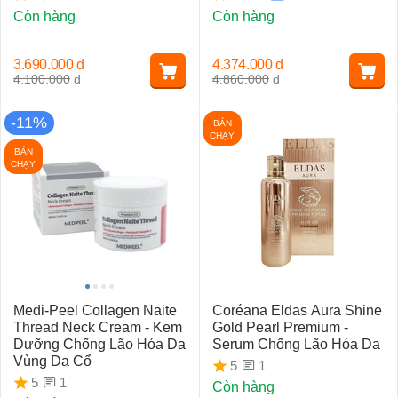
Còn hàng
Còn hàng
3.690.000
đ
4.374.000
đ
4.100.000
đ
4.860.000
đ
-11%
BÁN
CHẠY
BÁN
CHẠY
Medi-Peel Collagen Naite
Coréana Eldas Aura Shine
Thread Neck Cream - Kem
Gold Pearl Premium -
Dưỡng Chống Lão Hóa Da
Serum Chống Lão Hóa Da
Vùng Da Cổ
1
5
1
5
Còn hàng