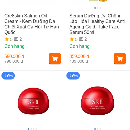
Cre8skin Salmon Oil
Serum Dưỡng Da Chống
Cream - Kem Dưỡng Da
Lão Hóa Healthy Care Anti
Chiết Xuất Cá Hồi Từ Hàn
Ageing Gold Flake Face
Quốc
Serum 50ml
2
2
5
5
Còn hàng
Còn hàng
590.000
đ
359.000
đ
790.000
đ
439.000
đ
-5%
-5%