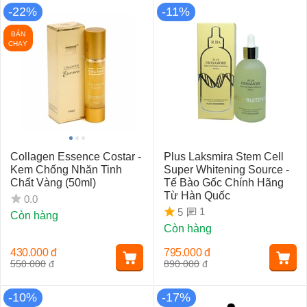
-22%
-11%
BÁN
CHẠY
Collagen Essence Costar -
Plus Laksmira Stem Cell
Kem Chống Nhăn Tinh
Super Whitening Source -
Chất Vàng (50ml)
Tế Bào Gốc Chính Hãng
Từ Hàn Quốc
0.0
1
5
Còn hàng
Còn hàng
430.000
đ
795.000
đ
550.000
đ
890.000
đ
-10%
-17%