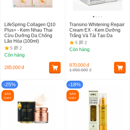
LifeSpring Collagen Q10
Transino Whitening Repair
Plus+ - Kem Nhau Thai
Cream EX - Kem Dưỡng
Cừu Dưỡng Da Chống
Trắng Và Tái Tạo Da
Lão Hóa (100ml)
2
5
2
5
Còn hàng
Còn hàng
870.000
đ
285.000
đ
1.050.000
đ
-25%
-18%
BÁN
BÁN
CHẠY
CHẠY