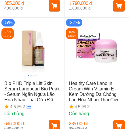
355.000
đ
1.790.000
đ
490.000
đ
1.890.000
đ
-5%
-27%
BÁN
BÁN
CHẠY
CHẠY
Bio PHD Triple Lift Skin
Healthy Care Lanolin
Serum Lanopearl Bio Peak
Cream With Vitamin E -
- Serum Ngăn Ngừa Lão
Kem Dưỡng Da Chống
Hóa Nhau Thai Cừu Đậm
Lão Hóa Nhau Thai Cừu
Đặc
2
2
4.5
4.5
Còn hàng
Còn hàng
646.000
đ
235.000
đ
680.000
đ
320.000
đ