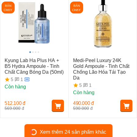
BÁN
BÁN
CHẠY
CHẠY
Kyung Lab Ha Plus HA +
Medi-Peel Luxury 24K
B5 Hydra Ampoule - Tinh
Gold Ampoule - Tinh Chất
Chất Căng Bóng Da (50ml)
Chống Lão Hóa Tái Tạo
Da
1
5
1
5
Còn hàng
Còn hàng
512.100
đ
490.000
đ
569.000
đ
590.000
đ
Xem thêm 24 sản phẩm khác