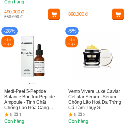
Còn hàng
490.000
đ
890.000
đ
550.000
đ
-28%
-5%
BÁN
BÁN
CHẠY
CHẠY
Medi-Peel 5-Peptide
Vento Vivere Luxe Caviar
Balance Bor-Tox Peptide
Cellular Serum - Serum
Ampoule - Tinh Chất
Chống Lão Hoá Da Trứng
Chống Lão Hóa Căng
Cá Tầm Thụy Sĩ
Bóng Da
1
2
5
5
Còn hàng
Còn hàng