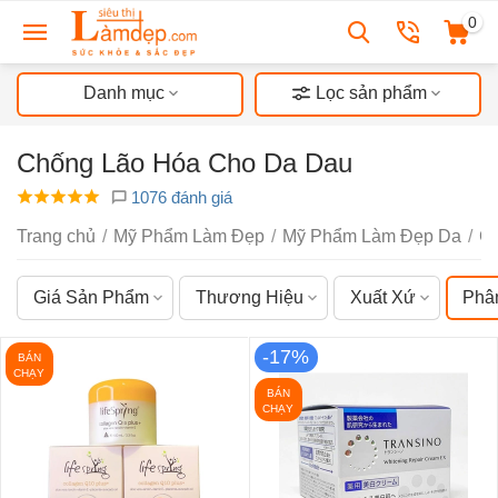
0
Danh mục
Lọc sản phẩm
Chống Lão Hóa Cho Da Dau
1076 đánh giá
Trang chủ
/
Mỹ Phẩm Làm Đẹp
/
Mỹ Phẩm Làm Đẹp Da
/
C
Giá Sản Phẩm
Thương Hiệu
Xuất Xứ
Phâ
-17%
BÁN
CHẠY
BÁN
CHẠY