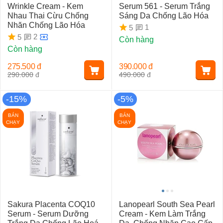
Wrinkle Cream - Kem
Serum 561 - Serum Trắng
Nhau Thai Cừu Chống
Sáng Da Chống Lão Hóa
Nhăn Chống Lão Hóa
1
5
2
5
Còn hàng
Còn hàng
275.500
đ
390.000
đ
290.000
đ
490.000
đ
-15%
-5%
BÁN
BÁN
CHẠY
CHẠY
Sakura Placenta COQ10
Lanopearl South Sea Pearl
Serum - Serum Dưỡng
Cream - Kem Làm Trắng