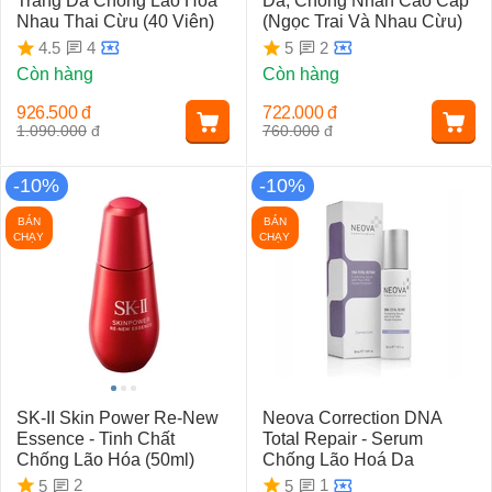
Trắng Da Chống Lão Hoá
Da, Chống Nhăn Cao Cấp
Nhau Thai Cừu (40 Viên)
(Ngọc Trai Và Nhau Cừu)
4
2
4.5
5
Còn hàng
Còn hàng
926.500
đ
722.000
đ
1.090.000
đ
760.000
đ
-10%
-10%
BÁN
BÁN
CHẠY
CHẠY
SK-II Skin Power Re-New
Neova Correction DNA
Essence - Tinh Chất
Total Repair - Serum
Chống Lão Hóa (50ml)
Chống Lão Hoá Da
2
1
5
5