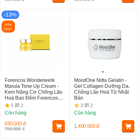
-13%
BÁN
CHẠY
Forencos Wonderwerk
MoistOne Nitta Gelatin -
Marula Tone Up Cream -
Gel Collagen Dưỡng Da,
Kem Nâng Cơ Chống Lão
Chống Lão Hoá Từ Nhật
Hoá Ban Đêm Forencos
Bản
Vàng
2
2
5
3
Còn hàng
Còn hàng
650.000
đ
1.400.000
đ
750.000
đ