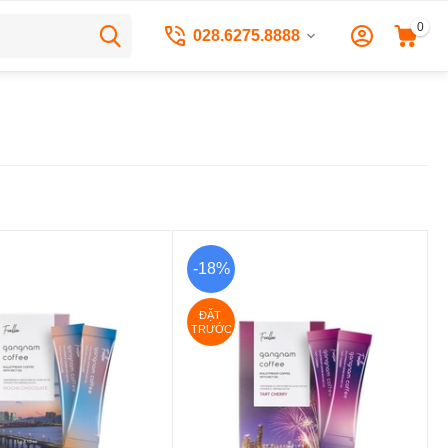
0
028.6275.8888
-18%
ĐẶT 
TRƯỚC