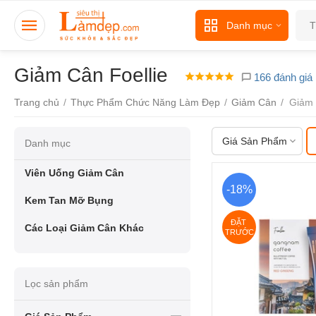
Danh mục
Giảm Cân Foellie
166 đánh giá
Trang chủ
/
Thực Phẩm Chức Năng Làm Đẹp
/
Giảm Cân
/
Giảm 
Giá Sản Phẩm
Danh mục
Viên Uống Giảm Cân
-18%
Kem Tan Mỡ Bụng
ĐẶT 
Các Loại Giảm Cân Khác
TRƯỚC
Lọc sản phẩm