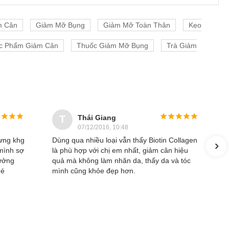
m Cân
Giảm Mỡ Bụng
Giảm Mỡ Toàn Thân
Kẹo
c Phẩm Giảm Cân
Thuốc Giảm Mỡ Bụng
Trà Giảm
Thái Giang
T
07/12/2016, 10:48
hưng khg
Dùng qua nhiều loại vẫn thấy Biotin Collagen
 mình sợ
là phù hợp với chị em nhất, giảm cân hiệu
ưởng
quả mà không làm nhăn da, thấy da và tóc
hé
mình cũng khỏe đẹp hơn.