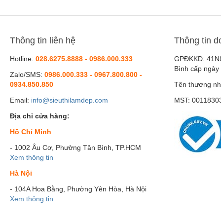
Janssen Cosmetics
Jasmine
Kracie
Thông tin liên hệ
Thông tin d
LMP Thái Lan
Hotline:
028.6275.8888 - 0986.000.333
GPĐKKD: 41N
Matxi Corp
Bình cấp ngày
Zalo/SMS:
0986.000.333 - 0967.800.800 -
MD:Ceuticals
0934.850.850
Tên thương nh
Mitechan
Email:
info@sieuthilamdep.com
MST: 0011830
Noah Legend
Địa chỉ cửa hàng:
Seizen
Hồ Chí Minh
Sur.Medic
- 1002 Âu Cơ, Phường Tân Bình, TP.HCM
Xem thông tin
Xcelens
Hà Nội
- 104A Hoa Bằng, Phường Yên Hòa, Hà Nội
Xem thông tin