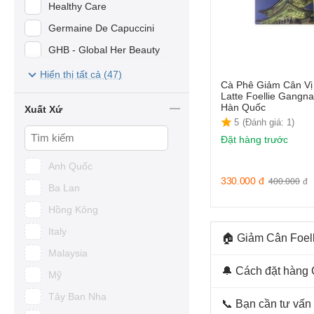
Healthy Care
Germaine De Capuccini
GHB - Global Her Beauty
Infini Premium
Hiển thị tất cả (47)
Cà Phê Giảm Cân Vị
Mesoestetic
Latte Foellie Gangn
Hàn Quốc
Xuất Xứ
Slimming Care
5
(Đánh giá: 1)
BANOBAGI
Đặt hàng trước
BE-MAX
Anh Quốc
Eveline
330.000
đ
400.000
đ
Ba Lan
H.A HERBAL LLC
Hồng Kông
Healthy Beauty
Italy
🏠 Giảm Cân Foell
SkinClinic
Malaysia
SlimSpa
🔔 Cách đặt hàng 
Mỹ
Nature Life
Tây Ban Nha
📞 Bạn cần tư vấn
SAMPAR