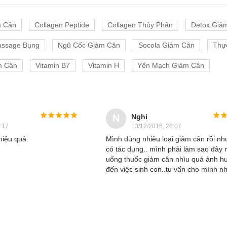
m Cân
Collagen Peptide
Collagen Thủy Phân
Detox Giả
ssage Bụng
Ngũ Cốc Giảm Cân
Socola Giảm Cân
Thự
m Cân
Vitamin B7
Vitamin H
Yến Mạch Giảm Cân
Nghi
N
:17
13/12/2016, 20:07
hiệu quả.
Mình dùng nhiêu loại giảm cân rồi n
có tác dụng.. mình phải làm sao đây
uống thuốc giảm cân nhìu quá ảnh h
đến việc sinh con..tu vấn cho mình n