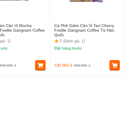
ảm Cân Vị Mocha
Cà Phê Giảm Cân Vị Tart Cherry
 Foellie Gangnam Coffee
Foellie Gangnam Coffee Từ Hàn
uốc
Quốc
giá: 1)
5
(Đánh giá: 1)
rước
Đặt hàng trước
330.000
đ
400.000
đ
400.000
đ