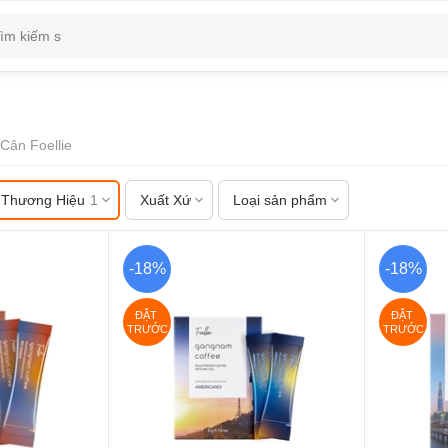
Cân Foellie
Thương Hiệu
1
Xuất Xứ
Loại sản phẩm
-18%
-18%
ĐẶT 
ĐẶT 
TRƯỚC
TRƯỚC