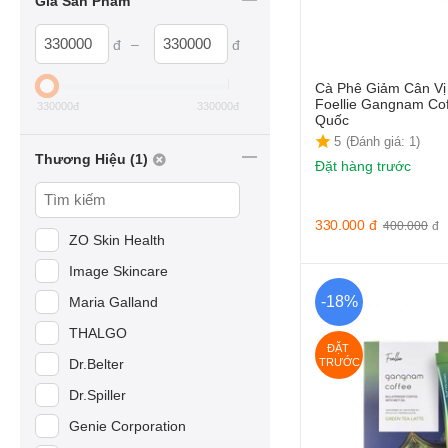
Giá Sản Phẩm
–
đ
đ
Cà Phê Giảm Cân Vị
Foellie Gangnam Co
330000
đ
330000
đ
Quốc
5
(Đánh giá: 1)
Thương Hiệu (1)
Đặt hàng trước
330.000
đ
400.000
đ
ZO Skin Health
Image Skincare
-18%
Maria Galland
THALGO
ĐẶT 
Dr.Belter
TRƯỚC
Dr.Spiller
Genie Corporation