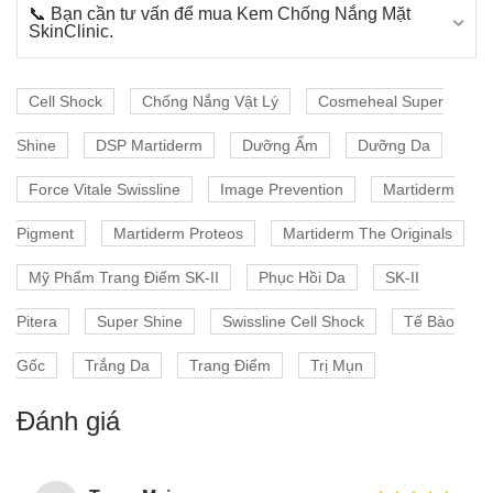
📞 Bạn cần tư vấn để mua Kem Chống Nắng Mặt
SkinClinic.
Cell Shock
Chống Nắng Vật Lý
Cosmeheal Super
Shine
DSP Martiderm
Dưỡng Ẩm
Dưỡng Da
Force Vitale Swissline
Image Prevention
Martiderm
Pigment
Martiderm Proteos
Martiderm The Originals
Mỹ Phẩm Trang Điểm SK-II
Phục Hồi Da
SK-II
Pitera
Super Shine
Swissline Cell Shock
Tế Bào
Gốc
Trắng Da
Trang Điểm
Trị Mụn
Đánh giá