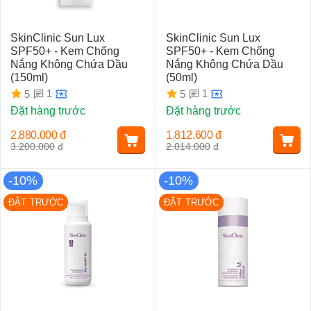
SkinClinic Sun Lux
SkinClinic Sun Lux
SPF50+ - Kem Chống
SPF50+ - Kem Chống
Nắng Không Chứa Dầu
Nắng Không Chứa Dầu
(150ml)
(50ml)
1
1
5
5
Đặt hàng trước
Đặt hàng trước
2.880.000
đ
1.812.600
đ
3.200.000
đ
2.014.000
đ
-10%
-10%
ĐẶT TRƯỚC
ĐẶT TRƯỚC