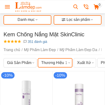
0
Danh mục
Lọc sản phẩm
Kem Chống Nắng Mặt SkinClinic
351 đánh giá
Trang chủ
/
Mỹ Phẩm Làm Đẹp
/
Mỹ Phẩm Làm Đẹp Da
/
K
Giá Sản Phẩm
Thương Hiệu
1
Xuất Xứ
Ph
-10%
-10%