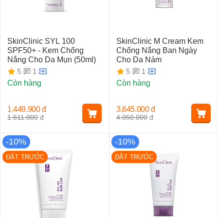
SkinClinic SYL 100
SkinClinic M Cream Kem
SPF50+ - Kem Chống
Chống Nắng Ban Ngày
Nắng Cho Da Mụn (50ml)
Cho Da Nám
1
1
5
5
Còn hàng
Còn hàng
1.449.900
đ
3.645.000
đ
1.611.000
đ
4.050.000
đ
-10%
-10%
ĐẶT TRƯỚC
ĐẶT TRƯỚC