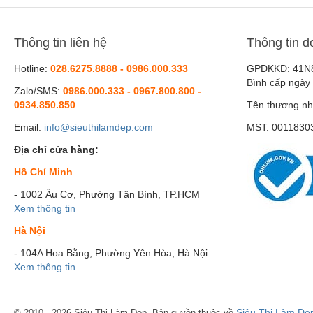
Bella Skin
CHO NAMI
Thông tin liên hệ
Thông tin d
VICHY
AHOHWA
Hotline:
028.6275.8888 - 0986.000.333
GPĐKKD: 41N
Bình cấp ngày
AINHOA
Zalo/SMS:
0986.000.333 - 0967.800.800 -
0934.850.850
Tên thương nh
Annemarie Borlind
Email:
info@sieuthilamdep.com
MST: 0011830
Atache
Địa chỉ cửa hàng:
Bellmona
Hồ Chí Minh
Bihaku
- 1002 Âu Cơ, Phường Tân Bình, TP.HCM
Biotrade
Xem thông tin
Bruno Vassari
Hà Nội
Casmara
- 104A Hoa Bằng, Phường Yên Hòa, Hà Nội
Cell Fusion C
Xem thông tin
CNP Laboratory
COOPY
Siêu Thị Làm Đẹ
© 2010 - 2026 Siêu Thị Làm Đẹp. Bản quyền thuộc về