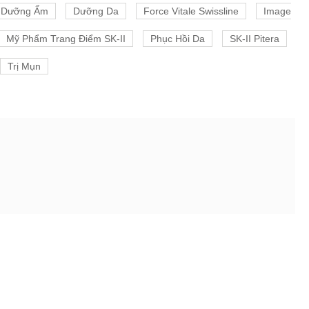
Dưỡng Ẩm
Dưỡng Da
Force Vitale Swissline
Image
Mỹ Phẩm Trang Điểm SK-II
Phục Hồi Da
SK-II Pitera
Trị Mụn