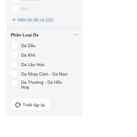
Cosmeheal Korea
Đức
Mesoestetic
Pháp
Hiển thị tất cả (15)
LANCI
Úc
Medi-Peel
Phân Loại Da
Nhật Bản
Paula's Choice
Da Dầu
Hàn Quốc
HELIOCARE
Da Khô
Việt Nam
Sheeskin
Da Lão Hoá
Forencos
Da Nhạy Cảm - Da Mụn
BANOBAGI
Da Thường - Da Hỗn
Hợp
La Roche-Posay
Elta MD
Thiết lập lại
Eveline
FAU
SkinClinic