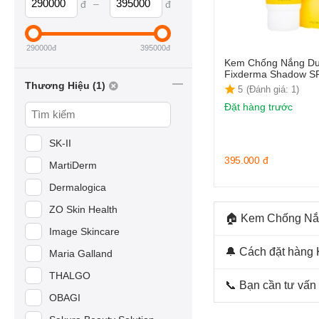
–
đ
đ
290000
đ
395000
đ
Kem Chống Nắng D
Fixderma Shadow S
Thương Hiệu (1)
5
(Đánh giá: 1)
Đặt hàng trước
SK-II
395.000
đ
MartiDerm
Dermalogica
ZO Skin Health
🏠 Kem Chống Nắn
Image Skincare
🔔 Cách đặt hàng
Maria Galland
THALGO
📞 Bạn cần tư vấ
OBAGI