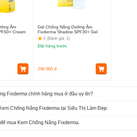
ưỡng Ẩm
Gel Chống Nắng Dưỡng Ẩm
PF50+ Cream
Fixderma Shadow SPF30+ Gel
5
(Đánh giá: 1)
Đặt hàng trước
290.000
đ
g Fixderma chính hãng mua ở đâu uy tín?
 Kem Chống Nắng Fixderma tại Siêu Thị Làm Đẹp.
n để mua Kem Chống Nắng Fixderma.