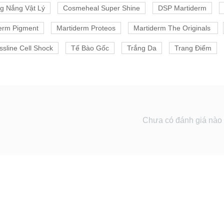
g Nắng Vật Lý
Cosmeheal Super Shine
DSP Martiderm
erm Pigment
Martiderm Proteos
Martiderm The Originals
ssline Cell Shock
Tế Bào Gốc
Trắng Da
Trang Điểm
Chưa có đánh giá nào