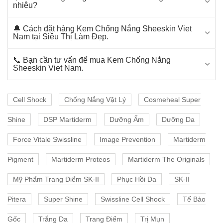
nhiêu?
🔔 Cách đặt hàng Kem Chống Nắng Sheeskin Viet
Nam tại Siêu Thị Làm Đẹp.
📞 Bạn cần tư vấn để mua Kem Chống Nắng
Sheeskin Viet Nam.
Cell Shock
Chống Nắng Vật Lý
Cosmeheal Super
Shine
DSP Martiderm
Dưỡng Ẩm
Dưỡng Da
Force Vitale Swissline
Image Prevention
Martiderm
Pigment
Martiderm Proteos
Martiderm The Originals
Mỹ Phẩm Trang Điểm SK-II
Phục Hồi Da
SK-II
Pitera
Super Shine
Swissline Cell Shock
Tế Bào
Gốc
Trắng Da
Trang Điểm
Trị Mụn