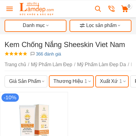
0
Danh mục
Lọc sản phẩm
Kem Chống Nắng Sheeskin Viet Nam
366 đánh giá
Trang chủ
/
Mỹ Phẩm Làm Đẹp
/
Mỹ Phẩm Làm Đẹp Da
/
K
Giá Sản Phẩm
Thương Hiệu
1
Xuất Xứ
1
-10%