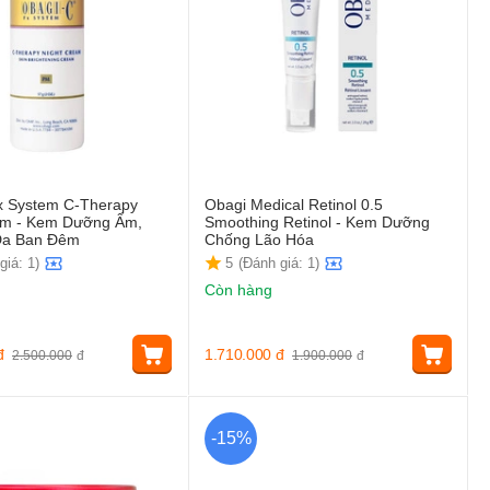
x System C-Therapy
Obagi Medical Retinol 0.5
am - Kem Dưỡng Ẩm,
Smoothing Retinol - Kem Dưỡng
Da Ban Đêm
Chống Lão Hóa
giá: 1)
5
(Đánh giá: 1)
Còn hàng
đ
1.710.000
đ
2.500.000
đ
1.900.000
đ
-15%