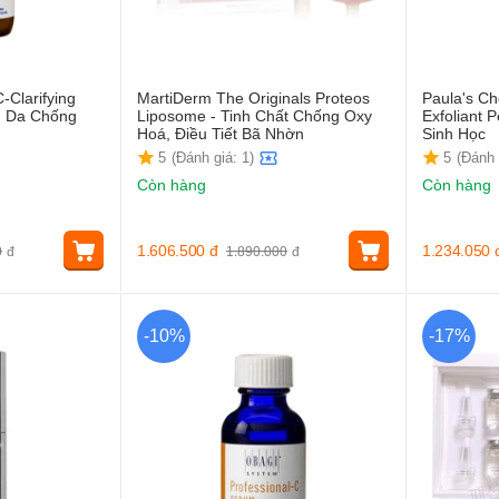
-Clarifying
MartiDerm The Originals Proteos
Paula's C
g Da Chống
Liposome - Tinh Chất Chống Oxy
Exfoliant 
Hoá, Điều Tiết Bã Nhờn
Sinh Học
5
(Đánh giá: 1)
5
(Đánh 
Còn hàng
Còn hàng
1.606.500
đ
1.234.050
0
đ
1.890.000
đ
-10%
-17%