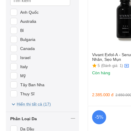
Transino
Anh Quốc
82X Collagen & Placenta
Australia
Ivatherm
Bỉ
Healthy Care
Bulgaria
Costar
Canada
Germaine De Capuccini
Vivant Exfol-A - Se
Israel
Nhăn, Sẹo Mụn
Lanopearl
5
(Đánh giá: 1)
Italy
Rebirth
Còn hàng
Mỹ
Jean d'Arcel
Tây Ban Nha
Neova
Thụy Sĩ
2.385.000
đ
2.650.00
Vivant Skincare
Ý
Hiển thị tất cả (17)
Shiseido
Đức
-5%
Murad
Phân Loại Da
Pháp
Cosmeheal Korea
Da Dầu
Úc