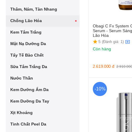
Thâm, Nám, Tàn Nhang
Chống Lão Hóa
Obagi C Fx System C
Serum - Serum Sán
Kem Tắm Trắng
Lão Hóa
5
(Đánh giá: 1)
Mặt Nạ Dưỡng Da
Còn hàng
Tẩy Tế Bào Chết
2.619.000
đ
Sữa Tắm Trắng Da
2.910.00
Nước Thần
-10%
Kem Dưỡng Ẩm Da
Kem Dưỡng Da Tay
Xịt Khoáng
Tinh Chất Peel Da