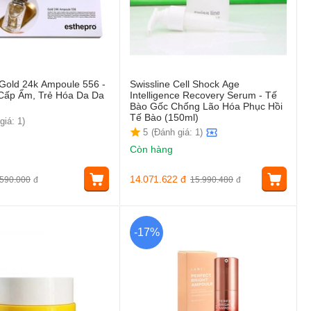
Gold 24k Ampoule 556 -
Swissline Cell Shock Age
 Cấp Ẩm, Trẻ Hóa Da Da
Intelligence Recovery Serum - Tế
Bào Gốc Chống Lão Hóa Phục Hồi
Tế Bào (150ml)
giá: 1)
5
(Đánh giá: 1)
Còn hàng
14.071.622
đ
590.000
đ
15.990.480
đ
-17%