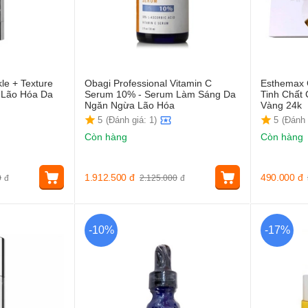
le + Texture
Obagi Professional Vitamin C
Esthemax 
 Lão Hóa Da
Serum 10% - Serum Làm Sáng Da
Tinh Chất
Ngăn Ngừa Lão Hóa
Vàng 24k
5
(Đánh giá: 1)
5
(Đánh 
Còn hàng
Còn hàng
1.912.500
đ
490.000
đ
0
đ
2.125.000
đ
-10%
-17%