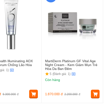
alth Illuminating AOX
MartiDerm Platinum GF Vital Age
erum Chống Lão Hóa
Night Cream - Kem Giảm Mụn Trẻ
Hóa Da Ban Đêm
giá: 1)
5
(Đánh giá: 1)
Còn hàng
đ
1.870.000
đ
6.300.000
đ
2.200.000
đ