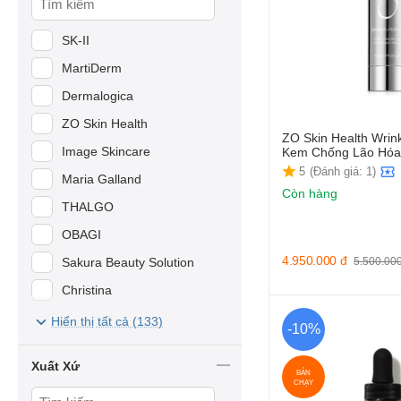
SK-II
MartiDerm
Dermalogica
ZO Skin Health
ZO Skin Health Wrink
Image Skincare
Kem Chống Lão Hóa
5
(Đánh giá: 1)
Maria Galland
Còn hàng
THALGO
OBAGI
4.950.000
đ
Sakura Beauty Solution
5.500.00
Christina
Swissline
Hiển thị tất cả (133)
-10%
Dr.Belter
Xuất Xứ
Dr.Spiller
BÁN
CHẠY
MD Dermatics