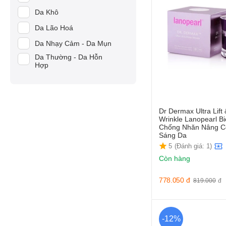
Mesoestetic
Da Khô
Nhật Bản
Angel's Liquid
Da Lão Hoá
Hàn Quốc
Carlmark
Da Nhạy Cảm - Da Mụn
Việt Nam
LANCI
Da Thường - Da Hỗn
Hợp
Medi-Peel
Paula's Choice
Nitta Gelatin
Dr Dermax Ultra Lift
Vento Vivere Switzerland
Wrinkle Lanopearl B
Chống Nhăn Nâng C
Forencos
Sáng Da
5
(Đánh giá: 1)
LifeSpring
Còn hàng
My Gold
778.050
đ
BANOBAGI
819.000
đ
Bergamo
Coréana
-12%