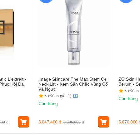
ic L'extrait -
Image Skincare The Max Stem Cell
ZO Skin He
Phục Hồi Da
Neck Lift - Kem Săn Chắc Vùng Cổ
Serum - S
Và Ngực
5
(Đánh 
5
(Đánh giá: 1)
Còn hàng
Còn hàng
3.047.400
đ
5.670.000
280
đ
3.386.000
đ