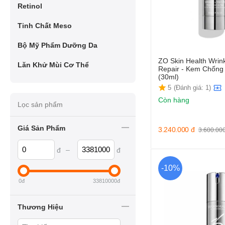
Retinol
Tinh Chất Meso
Bộ Mỹ Phẩm Dưỡng Da
ZO Skin Health Wrink
Lăn Khử Mùi Cơ Thể
Repair - Kem Chống
(30ml)
5
(Đánh giá: 1)
Còn hàng
Lọc sản phẩm
Giá Sản Phẩm
3.240.000
đ
3.600.00
–
đ
đ
-10%
0
đ
33810000
đ
Thương Hiệu