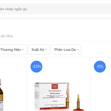
Lão Hóa
Thương Hiệu
Xuất Xứ
Phân Loại Da
-15%
-5%