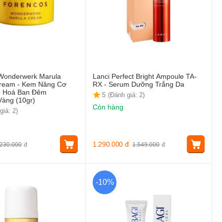
Wonderwerk Marula
Lanci Perfect Bright Ampoule TA-
ream - Kem Nâng Cơ
RX - Serum Dưỡng Trắng Da
o Hoá Ban Đêm
5
(Đánh giá: 2)
Vàng (10gr)
Còn hàng
giá: 2)
1.290.000
đ
230.000
đ
1.549.000
đ
-10%