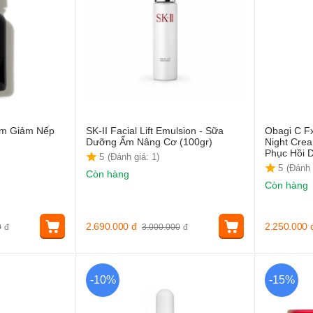
rum Giảm Nếp
SK-II Facial Lift Emulsion - Sữa
Obagi C F
Dưỡng Ẩm Nâng Cơ (100gr)
Night Cre
Phục Hồi 
5
(Đánh giá: 1)
5
(Đánh 
Còn hàng
Còn hàng
2.690.000
đ
2.250.000
0
đ
3.000.000
đ
-10%
-15%