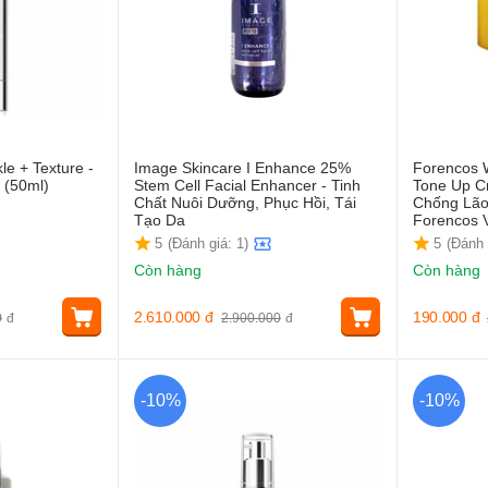
le + Texture -
Image Skincare I Enhance 25%
Forencos 
 (50ml)
Stem Cell Facial Enhancer - Tinh
Tone Up C
Chất Nuôi Dưỡng, Phục Hồi, Tái
Chống Lã
Tạo Da
Forencos 
5
(Đánh giá: 1)
5
(Đánh 
Còn hàng
Còn hàng
2.610.000
đ
190.000
đ
0
đ
2.900.000
đ
-10%
-10%