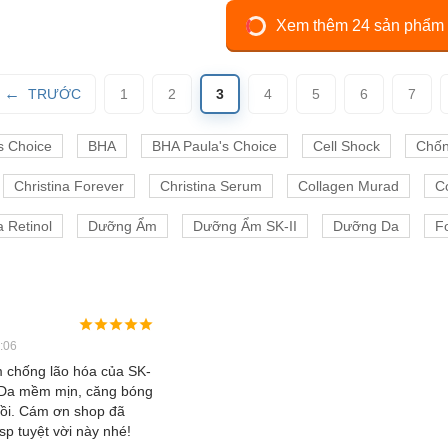
Xem thêm 24 sản phẩm
TRƯỚC
1
2
3
4
5
6
7
s Choice
BHA
BHA Paula's Choice
Cell Shock
Chốn
Christina Forever
Christina Serum
Collagen Murad
C
 Retinol
Dưỡng Ẩm
Dưỡng Ẩm SK-II
Dưỡng Da
Fo
:06
 chống lão hóa của SK-
i. Da mềm mịn, căng bóng
rồi. Cám ơn shop đã
p tuyệt vời này nhé!