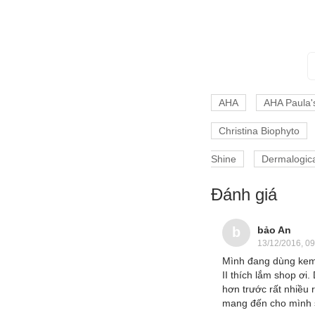
Laviena
AHOHWA
AINHOA
Annemarie Borlind
Asap
AHA
AHA Paula'
Atache
Christina Biophyto
Beauty Med
Shine
Dermalogica
Beldora
Bellmona
Đánh giá
Biotrade
bảo An
b
Bruno Vassari
13/12/2016, 09
Casmara
Mình đang dùng kem
II thích lắm shop ơ
Cell Fusion C
hơn trước rất nhiều 
COOPY
mang đến cho mình s