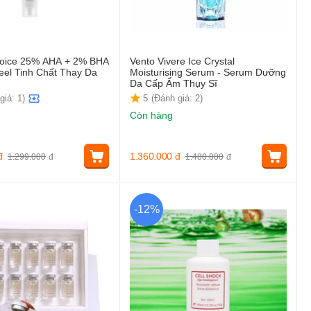
hoice 25% AHA + 2% BHA
Vento Vivere Ice Crystal
Peel Tinh Chất Thay Da
Moisturising Serum - Serum Dưỡng
Da Cấp Ẩm Thụy Sĩ
giá: 1)
5
(Đánh giá: 2)
Còn hàng
đ
1.360.000
đ
1.299.000
đ
1.480.000
đ
-12%