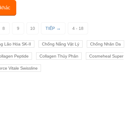
 khác
8
9
10
TIẾP
4 - 18
g Lão Hóa SK-II
Chống Nắng Vật Lý
Chống Nhăn Da
ollagen Peptide
Collagen Thủy Phân
Cosmeheal Super
rce Vitale Swissline