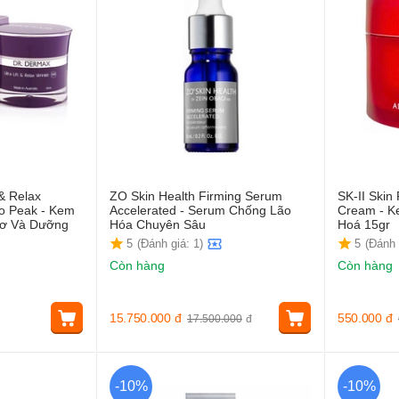
 & Relax
ZO Skin Health Firming Serum
SK-II Skin
io Peak - Kem
Accelerated - Serum Chống Lão
Cream - K
ơ Và Dưỡng
Hóa Chuyên Sâu
Hoá 15gr
5
(Đánh giá: 1)
5
(Đánh 
Còn hàng
Còn hàng
15.750.000
đ
550.000
đ
17.500.000
đ
-10%
-10%