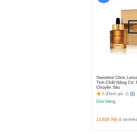
Naro
BE-MAX
Blue Pure
Celestetic
FAU
LARIENA
Rosanna
SkinClinic
Natures Care
Swissline Clinic Leman
Tinh Chất Nâng Cơ, 
CHO NAMI
Chuyên Sâu
5
(Đánh giá: 1)
VICHY
Còn hàng
Amax
Shelano
13.819.766
đ
15.704.
3W Clinic
J&K