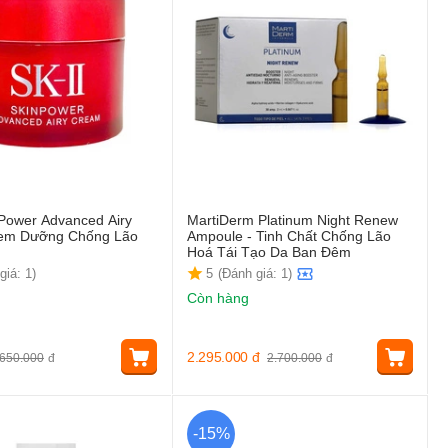
 Power Advanced Airy
MartiDerm Platinum Night Renew
em Dưỡng Chống Lão
Ampoule - Tinh Chất Chống Lão
Hoá Tái Tạo Da Ban Đêm
giá: 1)
5
(Đánh giá: 1)
Còn hàng
2.295.000
đ
650.000
đ
2.700.000
đ
-15%